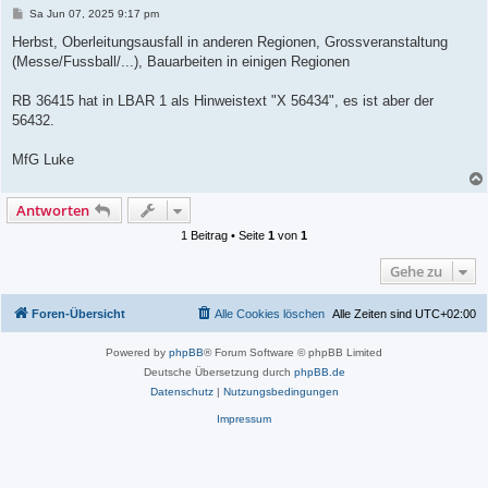
B
Sa Jun 07, 2025 9:17 pm
e
i
Herbst, Oberleitungsausfall in anderen Regionen, Grossveranstaltung
t
(Messe/Fussball/...), Bauarbeiten in einigen Regionen
r
a
g
RB 36415 hat in LBAR 1 als Hinweistext "X 56434", es ist aber der
56432.
MfG Luke
Antworten
1 Beitrag • Seite
1
von
1
Gehe zu
Foren-Übersicht
Alle Cookies löschen
Alle Zeiten sind
UTC+02:00
Powered by
phpBB
® Forum Software © phpBB Limited
Deutsche Übersetzung durch
phpBB.de
Datenschutz
|
Nutzungsbedingungen
Impressum