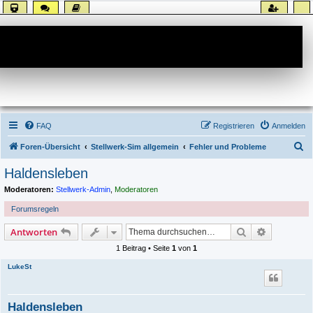
Forum
FAQ
Registrieren
Anmelden
S
Foren-Übersicht
Stellwerk-Sim allgemein
Fehler und Probleme
u
Haldensleben
c
Moderatoren:
Stellwerk-Admin
,
Moderatoren
h
Forumsregeln
e
Suche
Erweiterte
Antworten
1 Beitrag • Seite
1
von
1
LukeSt
Haldensleben