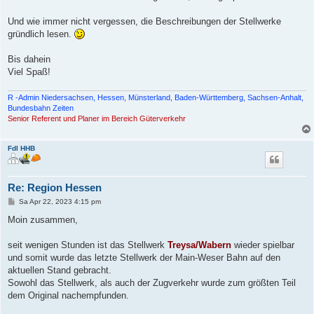
Und wie immer nicht vergessen, die Beschreibungen der Stellwerke
gründlich lesen.
Bis dahein
Viel Spaß!
R -Admin Niedersachsen, Hessen, Münsterland, Baden-Württemberg, Sachsen-Anhalt,
Bundesbahn Zeiten
Senior Referent und Planer im Bereich Güterverkehr
Fdl HHB
Re: Region Hessen
B
Sa Apr 22, 2023 4:15 pm
e
i
Moin zusammen,
t
r
a
seit wenigen Stunden ist das Stellwerk
Treysa/Wabern
wieder spielbar
g
und somit wurde das letzte Stellwerk der Main-Weser Bahn auf den
aktuellen Stand gebracht.
Sowohl das Stellwerk, als auch der Zugverkehr wurde zum größten Teil
dem Original nachempfunden.