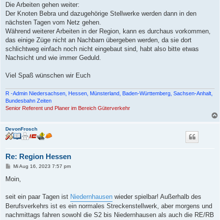
Die Arbeiten gehen weiter:
Der Knoten Bebra und dazugehörige Stellwerke werden dann in den
nächsten Tagen vom Netz gehen.
Während weiterer Arbeiten in der Region, kann es durchaus vorkommen,
das einige Züge nicht an Nachbarn übergeben werden, da sie dort
schlichtweg einfach noch nicht eingebaut sind, habt also bitte etwas
Nachsicht und wie immer Geduld.
Viel Spaß wünschen wir Euch
R -Admin Niedersachsen, Hessen, Münsterland, Baden-Württemberg, Sachsen-Anhalt,
Bundesbahn Zeiten
Senior Referent und Planer im Bereich Güterverkehr
DevonFrosch
Re: Region Hessen
B
Mi Aug 16, 2023 7:57 pm
e
i
Moin,
t
r
a
seit ein paar Tagen ist
Niedernhausen
wieder spielbar! Außerhalb des
g
Berufsverkehrs ist es ein normales Streckenstellwerk, aber morgens und
nachmittags fahren sowohl die S2 bis Niedernhausen als auch die RE/RB