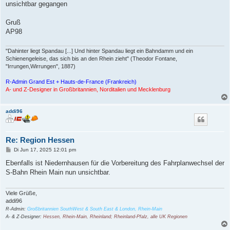
unsichtbar gegangen
Gruß
AP98
"Dahinter liegt Spandau [...] Und hinter Spandau liegt ein Bahndamm und ein
Schienengeleise, das sich bis an den Rhein zieht" (Theodor Fontane,
"Irrungen,Wirrungen", 1887)
R-Admin Grand Est + Hauts-de-France (Frankreich)
A- und Z-Designer in Großbritannien, Norditalien und Mecklenburg
addi96
Re: Region Hessen
B
Di Jun 17, 2025 12:01 pm
e
i
Ebenfalls ist Niedernhausen für die Vorbereitung des Fahrplanwechsel der
t
S-Bahn Rhein Main nun unsichtbar.
r
a
g
Viele Grüße,
addi96
R-Admin:
Großbritannien SouthWest & South East & London, Rhein-Main
A- & Z-Designer:
Hessen, Rhein-Main, Rheinland; Rheinland-Pfalz, alle UK Regionen