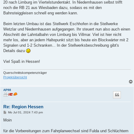
20 nach Limburg im Viertelstundentakt. In Niedernhausen selbst trifft
noch die RB 21 aus Wiesbaden dazu, sodass es mit den
Bahnsteiggleisen schnell eng werden kann.
Beim letzten Umbau ist das Stellwerk Eschhofen in die Stellwerke
Wetzlar und Niedernhausen aufgegangen. Ihr steuert nun also auch einen
Abschnitt der Lahntalbahn von Limburg bis Villmar. Viel ist hier nicht
mehr los, aber an jedem Haltepunkt sitzt bis heute ein Blockwärter mit 2
Signalen und 1-2 Schranken... In der Stellwerksbeschreibung gibt's
Details dazu
Viel Spaß in Hessen!
Querschnittskompetenzträger
Projektübersicht
AP98
Re: Region Hessen
B
Mo Jul 01, 2024 7:43 pm
e
i
Moin
t
r
a
für die Vorbereitungen zum Fahrplanwechsel sind Fulda und Schlüchtern
g