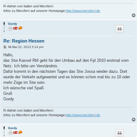
R-Admin von Italien und Merxferri.
Infos zu Merxferri auf unserer Homepage:
http://www.merxferri.de
Gordy
Re: Region Hessen
B
Mi Mai 22, 2013 5:14 pm
e
i
Hallo,
t
das Stw Kassel Rbf geht für den Umbau auf den Fpl 2010 erstmal vom
r
a
Netz. Ich bitte um Verständnis.
g
Dafür kommt in den nächsten Tagen das Stw Jossa wieder dazu. Dort
wurde der Verkehr aufgewertet und es können schon mal bis zu 10 oder
mehr Züge im Stw sein.
Ich wünsche viel Spaß
Gruß
Gordy
R-Admin von Italien und Merxferri.
Infos zu Merxferri auf unserer Homepage:
http://www.merxferri.de
Gordy