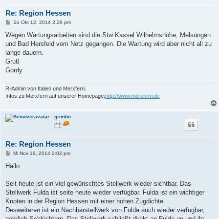
Re: Region Hessen
B
So Okt 12, 2014 2:29 pm
e
i
Wegen Wartungsarbeiten sind die Stw Kassel Wilhelmshöhe, Melsungen
t
und Bad Hersfeld vom Netz gegangen. Die Wartung wird aber nicht all zu
r
a
lange dauern.
g
Gruß
Gordy
R-Admin von Italien und Merxferri.
Infos zu Merxferri auf unserer Homepage:
http://www.merxferri.de
grimbo
Re: Region Hessen
B
Mi Nov 19, 2014 2:02 pm
e
i
Hallo
t
r
a
Seit heute ist ein viel gewünschtes Stellwerk wieder sichtbar. Das
g
Stellwerk Fulda ist seite heute wieder verfügbar. Fulda ist ein wichtiger
Knoten in der Region Hessen mit einer hohen Zugdichte.
Desweiteren ist ein Nachbarstellwerk von Fulda auch wieder verfügbar,
nämlich Schlüchtern. Das Stellwerk schließt direkt an Fulda an und ihr