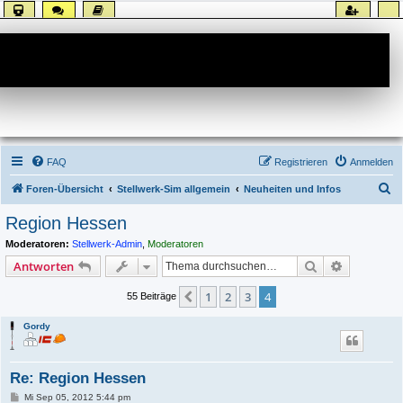
Forum
FAQ
Registrieren
Anmelden
S
Foren-Übersicht
Stellwerk-Sim allgemein
Neuheiten und Infos
u
Region Hessen
c
Moderatoren:
Stellwerk-Admin
,
Moderatoren
h
Suche
Erweiterte
Antworten
e
1
2
3
4
Vorherige
55 Beiträge
Gordy
Re: Region Hessen
B
Mi Sep 05, 2012 5:44 pm