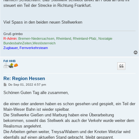
steuert ein Teil der Strecke in Richtung Frankfurt.
Viel Spass in den beiden neuen Stellwerken
Gruß grimbo
R-Admin:
Bremen-Niedersachsen, Rheinland, Rheinland-Pfalz, Nostalgie
BundesbahnZeiten,Westösterreich
Zugbauer, Fernverkehrsteam
Fdl HHB
Re: Region Hessen
B
Do Sep 01, 2022 4:57 pm
e
i
Schönen Guten Tag alle zusammen,
t
r
a
die einen oder anderen haben es schon gesehen und gespielt, ein Teil der
g
Main-Weser Bahn ist wieder spielbar.
Die Stellwerke Gießen und Marburg haben eine Überarbeitung
bekommen, sowohl das Stellwerk als auch der Verkehr wurde weiter dem
Realismus angelehnt.
Die Arbeiten gehen weiter, Treysa/Wabern und der Knoten Wetzlar wird
ebenfalls auf einen aktuellen Stand gebracht, bleibt gespannt.