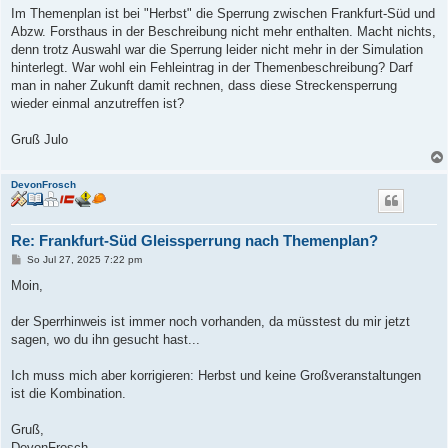
Im Themenplan ist bei "Herbst" die Sperrung zwischen Frankfurt-Süd und
Abzw. Forsthaus in der Beschreibung nicht mehr enthalten. Macht nichts,
denn trotz Auswahl war die Sperrung leider nicht mehr in der Simulation
hinterlegt. War wohl ein Fehleintrag in der Themenbeschreibung? Darf
man in naher Zukunft damit rechnen, dass diese Streckensperrung
wieder einmal anzutreffen ist?
Gruß Julo
DevonFrosch
Re: Frankfurt-Süd Gleissperrung nach Themenplan?
B
So Jul 27, 2025 7:22 pm
e
i
Moin,
t
r
a
der Sperrhinweis ist immer noch vorhanden, da müsstest du mir jetzt
g
sagen, wo du ihn gesucht hast...
Ich muss mich aber korrigieren: Herbst und keine Großveranstaltungen
ist die Kombination.
Gruß,
DevonFrosch