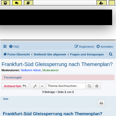
Forum
FAQ
Registrieren
Anmelden
S
Foren-Übersicht
Stellwerk-Sim allgemein
Fragen und Anregungen
u
Frankfurt-Süd Gleissperrung nach Themenplan?
c
Moderatoren:
Stellwerk-Admin
,
Moderatoren
h
Forumsregeln
e
Suche
Erweiterte
Antworten
9 Beiträge • Seite
1
von
1
Julo
Frankfurt-Süd Gleissperrung nach Themenplan?