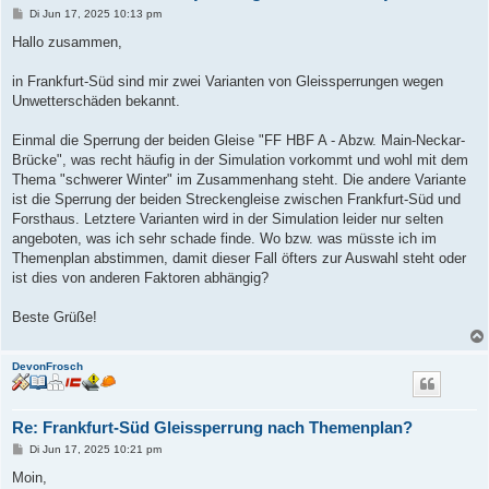
B
Di Jun 17, 2025 10:13 pm
e
i
Hallo zusammen,
t
r
a
in Frankfurt-Süd sind mir zwei Varianten von Gleissperrungen wegen
g
Unwetterschäden bekannt.
Einmal die Sperrung der beiden Gleise "FF HBF A - Abzw. Main-Neckar-
Brücke", was recht häufig in der Simulation vorkommt und wohl mit dem
Thema "schwerer Winter" im Zusammenhang steht. Die andere Variante
ist die Sperrung der beiden Streckengleise zwischen Frankfurt-Süd und
Forsthaus. Letztere Varianten wird in der Simulation leider nur selten
angeboten, was ich sehr schade finde. Wo bzw. was müsste ich im
Themenplan abstimmen, damit dieser Fall öfters zur Auswahl steht oder
ist dies von anderen Faktoren abhängig?
Beste Grüße!
DevonFrosch
Re: Frankfurt-Süd Gleissperrung nach Themenplan?
B
Di Jun 17, 2025 10:21 pm
e
i
Moin,
t