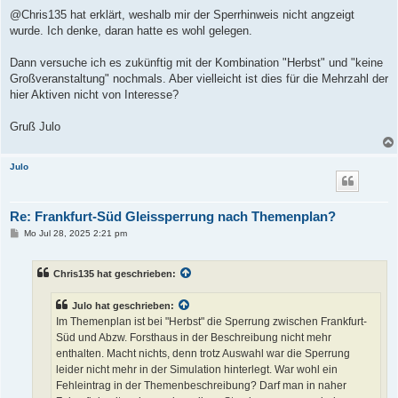
@Chris135 hat erklärt, weshalb mir der Sperrhinweis nicht angzeigt
wurde. Ich denke, daran hatte es wohl gelegen.
Dann versuche ich es zukünftig mit der Kombination "Herbst" und "keine
Großveranstaltung" nochmals. Aber vielleicht ist dies für die Mehrzahl der
hier Aktiven nicht von Interesse?
Gruß Julo
Julo
Re: Frankfurt-Süd Gleissperrung nach Themenplan?
B
Mo Jul 28, 2025 2:21 pm
e
i
t
Chris135 hat geschrieben:
r
a
g
Julo hat geschrieben:
Im Themenplan ist bei "Herbst" die Sperrung zwischen Frankfurt-
Süd und Abzw. Forsthaus in der Beschreibung nicht mehr
enthalten. Macht nichts, denn trotz Auswahl war die Sperrung
leider nicht mehr in der Simulation hinterlegt. War wohl ein
Fehleintrag in der Themenbeschreibung? Darf man in naher