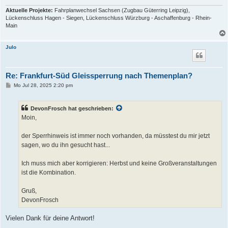
Aktuelle Projekte:
Fahrplanwechsel Sachsen (Zugbau Güterring Leipzig),
Lückenschluss Hagen - Siegen, Lückenschluss Würzburg - Aschaffenburg - Rhein-
Main
Julo
Re: Frankfurt-Süd Gleissperrung nach Themenplan?
B
Mo Jul 28, 2025 2:20 pm
e
i
t
DevonFrosch hat geschrieben:
r
a
Moin,
g
der Sperrhinweis ist immer noch vorhanden, da müsstest du mir jetzt
sagen, wo du ihn gesucht hast...
Ich muss mich aber korrigieren: Herbst und keine Großveranstaltungen
ist die Kombination.
Gruß,
DevonFrosch
Vielen Dank für deine Antwort!