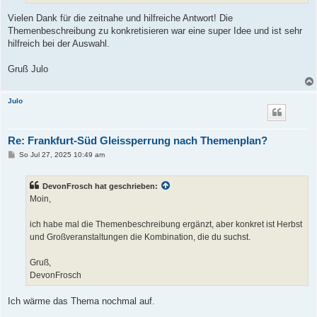
Vielen Dank für die zeitnahe und hilfreiche Antwort! Die
Themenbeschreibung zu konkretisieren war eine super Idee und ist sehr
hilfreich bei der Auswahl.
Gruß Julo
Julo
Re: Frankfurt-Süd Gleissperrung nach Themenplan?
B
So Jul 27, 2025 10:49 am
e
i
t
DevonFrosch hat geschrieben:
r
a
Moin,
g
ich habe mal die Themenbeschreibung ergänzt, aber konkret ist Herbst
und Großveranstaltungen die Kombination, die du suchst.
Gruß,
DevonFrosch
Ich wärme das Thema nochmal auf.