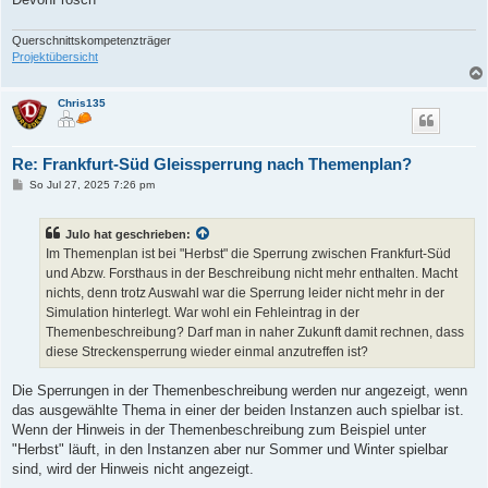
Querschnittskompetenzträger
Projektübersicht
Chris135
Re: Frankfurt-Süd Gleissperrung nach Themenplan?
B
So Jul 27, 2025 7:26 pm
e
i
t
Julo hat geschrieben:
r
a
Im Themenplan ist bei "Herbst" die Sperrung zwischen Frankfurt-Süd
g
und Abzw. Forsthaus in der Beschreibung nicht mehr enthalten. Macht
nichts, denn trotz Auswahl war die Sperrung leider nicht mehr in der
Simulation hinterlegt. War wohl ein Fehleintrag in der
Themenbeschreibung? Darf man in naher Zukunft damit rechnen, dass
diese Streckensperrung wieder einmal anzutreffen ist?
Die Sperrungen in der Themenbeschreibung werden nur angezeigt, wenn
das ausgewählte Thema in einer der beiden Instanzen auch spielbar ist.
Wenn der Hinweis in der Themenbeschreibung zum Beispiel unter
"Herbst" läuft, in den Instanzen aber nur Sommer und Winter spielbar
sind, wird der Hinweis nicht angezeigt.