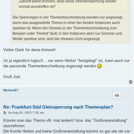
Zukunft damit rechnen, dass diese Streckensperrung wieder
einmal anzutreffen ist?
Die Sperrungen in der Themenbeschreibung werden nur angezeigt,
wenn das ausgewählte Thema in einer der beiden Instanzen auch
spielbar ist. Wenn der Hinweis in der Themenbeschreibung zum
Beispiel unter "Herbst" läuft, in den Instanzen aber nur Sommer und
Winter spielbar sind, wird der Hinweis nicht angezeigt.
Vielen Dank für deine Antwort!
Ist ja eigentlich logisch... nur wenn Herbst "festgelegt" ist, kann auch nur
die passende Themenbeschreibung angezeigt werden
Gruß Julo
Michael87
Re: Frankfurt-Süd Gleissperrung nach Themenplan?
B
So Aug 03, 2025 7:32 am
e
i
Könnte man das Thema vllt. mal ändern? bzw. das "Großveranstaltung"
t
rausnehmen.
r
a
Die Kombi Herbst und keine Großveranstaltung kommt so gut wie nie vor.
g