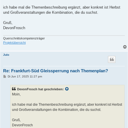
r
a
ich habe mal die Themenbeschreibung ergänzt, aber konkret ist Herbst
g
und Großveranstaltungen die Kombination, die du suchst.
Gruß,
DevonFrosch
Querschnittskompetenzträger
Projektübersicht
Julo
Re: Frankfurt-Süd Gleissperrung nach Themenplan?
B
Di Jun 17, 2025 11:27 pm
e
i
t
DevonFrosch hat geschrieben:
r
a
Moin,
g
ich habe mal die Themenbeschreibung ergänzt, aber konkret ist Herbst
und Großveranstaltungen die Kombination, die du suchst.
Gruß,
DevonFrosch