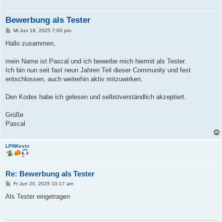
Bewerbung als Tester
B
Mi Jun 18, 2025 7:00 pm
e
i
Hallo zusammen,
t
r
a
mein Name ist Pascal und ich bewerbe mich hiermit als Tester.
g
Ich bin nun seit fast neun Jahren Teil dieser Community und fest
entschlossen, auch weiterhin aktiv mitzuwirken.
Den Kodex habe ich gelesen und selbstverständlich akzeptiert.
Grüße
Pascal
LPNKevin
Re: Bewerbung als Tester
B
Fr Jun 20, 2025 10:17 am
e
i
Als Tester eingetragen
t
r
a
g