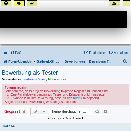
Forum
FAQ
Registrieren
Anmelden
S
Foren-Übersicht
Stellwerk-Sim allgemein
Bewerbungen
Bewerbung Tester
u
Bewerbung als Tester
c
Moderatoren:
Stellwerk-Admin
,
Moderatoren
h
Forumsregeln
e
Bitte beachte, dass für jede Bewerbung folgende Regeln einzuhalten sind:
Eine Parallelbewerbungen als Tester und Erbauer ist nicht gestattet
Erwähne in deiner Bewerbung, dass du den
Kodex
akzeptierst
Abgeschlossene Bewerbung werden geschlossen.
Suche
Erweiterte S
Gesperrt
2 Beiträge • Seite
1
von
1
Kalle147