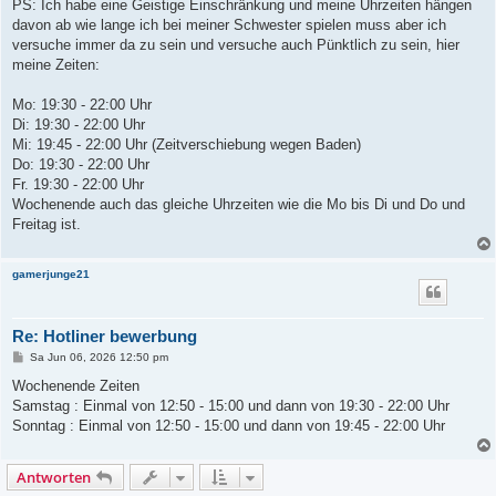
PS: Ich habe eine Geistige Einschränkung und meine Uhrzeiten hängen
davon ab wie lange ich bei meiner Schwester spielen muss aber ich
versuche immer da zu sein und versuche auch Pünktlich zu sein, hier
meine Zeiten:
Mo: 19:30 - 22:00 Uhr
Di: 19:30 - 22:00 Uhr
Mi: 19:45 - 22:00 Uhr (Zeitverschiebung wegen Baden)
Do: 19:30 - 22:00 Uhr
Fr. 19:30 - 22:00 Uhr
Wochenende auch das gleiche Uhrzeiten wie die Mo bis Di und Do und
Freitag ist.
gamerjunge21
Re: Hotliner bewerbung
B
Sa Jun 06, 2026 12:50 pm
e
i
Wochenende Zeiten
t
Samstag : Einmal von 12:50 - 15:00 und dann von 19:30 - 22:00 Uhr
r
a
Sonntag : Einmal von 12:50 - 15:00 und dann von 19:45 - 22:00 Uhr
g
Antworten