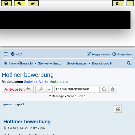
Forum
FAQ
Registrieren
Anmelden
S
Foren-Übersicht
Stellwerk-Sim allgemein
Bewerbungen
Bewerbung Hotline
u
Hotliner bewerbung
c
Moderatoren:
Stellwerk-Admin
,
Moderatoren
h
Suche
Erweiterte
Antworten
e
2 Beiträge • Seite
1
von
1
gamerjunge21
Hotliner bewerbung
B
So Sep 14, 2025 8:57 pm
e
i