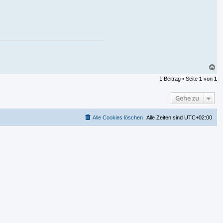
N
a
1 Beitrag • Seite
1
von
1
c
h
o
Gehe zu
b
e
n
Alle Cookies löschen
Alle Zeiten sind
UTC+02:00