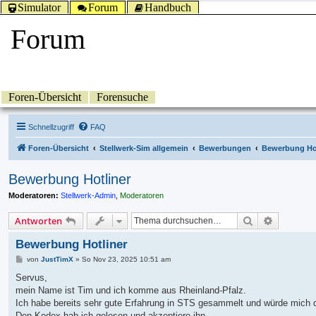
Simulator
Forum
Handbuch
Forum
Foren-Übersicht
Forensuche
Schnellzugriff
FAQ
Foren-Übersicht
Stellwerk-Sim allgemein
Bewerbungen
Bewerbung Ho
Bewerbung Hotliner
Moderatoren:
Stellwerk-Admin
,
Moderatoren
Suche
Erweitert
Antworten
Bewerbung Hotliner
B
von
JustTimX
»
So Nov 23, 2025 10:51 am
e
i
Servus,
t
mein Name ist Tim und ich komme aus Rheinland-Pfalz.
r
a
Ich habe bereits sehr gute Erfahrung in STS gesammelt und würde mich de
g
Den Kodex hab ich gelesen und akzeptiere ihn.