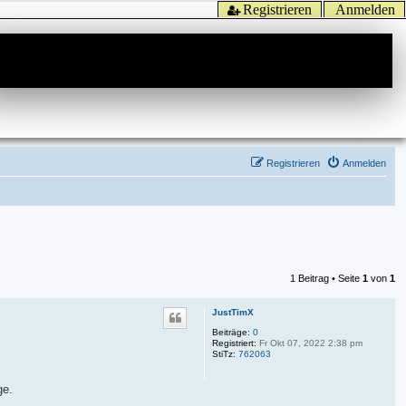
Registrieren
Anmelden
Registrieren
Anmelden
1 Beitrag • Seite
1
von
1
JustTimX
Beiträge:
0
Registriert:
Fr Okt 07, 2022 2:38 pm
StiTz:
762063
ge.