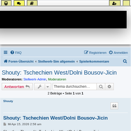
Forum
FAQ
Registrieren
Anmelden
S
Foren-Übersicht
Stellwerk-Sim allgemein
Spielerkommentare
u
Shouty: Tschechien West/Dolni Bousov-Jicin
c
Moderatoren:
Stellwerk-Admin
,
Moderatoren
h
Suche
Erweiterte
Antworten
e
2 Beiträge • Seite
1
von
1
Shouty
Shouty: Tschechien West/Dolni Bousov-Jicin
B
Mi Apr 15, 2026 2:58 am
e
i