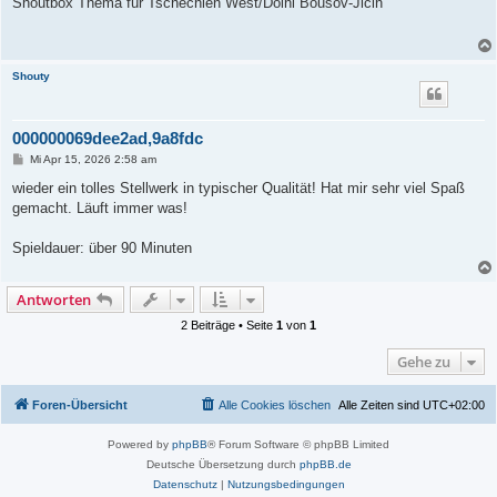
Shoutbox Thema für Tschechien West/Dolni Bousov-Jicin
t
r
a
g
Shouty
000000069dee2ad,9a8fdc
B
Mi Apr 15, 2026 2:58 am
e
i
wieder ein tolles Stellwerk in typischer Qualität! Hat mir sehr viel Spaß
t
gemacht. Läuft immer was!
r
a
g
Spieldauer: über 90 Minuten
Antworten
2 Beiträge • Seite
1
von
1
Gehe zu
Foren-Übersicht
Alle Cookies löschen
Alle Zeiten sind
UTC+02:00
Powered by
phpBB
® Forum Software © phpBB Limited
Deutsche Übersetzung durch
phpBB.de
Datenschutz
|
Nutzungsbedingungen