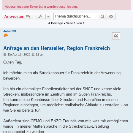
Abgeschlossene Bewerbung werden geschlossen.
Suche
Erweiterte
Antworten
4 Beiträge • Seite
1
von
1
Jobart99
Anfrage an den Hersteller, Region Frankreich
B
Do Apr 16, 2026 11:22 am
e
i
Guten Tag,
t
r
a
ich möchte mich als Streckenbauer für Frankreich in der Anwendung
g
bewerben.
Ich bin ein ehemaliger Fahrdienstleiter bei der SNCF und kenne viele
Strecken, insbesondere im Zentrum und im Süden Frankreichs.
Ich kann meine Kenntnisse über Strecken und Fahrpläne in diesen
Regionen einbringen, um möglichst realistische Abläufe zu erstellen – so
wie Sie es bereits tun.
Außerdem sind CEMO und ENZO Freunde von mir, was mir ermöglichen
würde, in meiner Muttersprache in die Streckenbau-Erstellung
eingearbeitet zu werden.