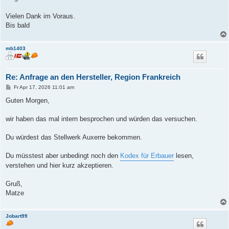
Vielen Dank im Voraus.
Bis bald
mb1403
Re: Anfrage an den Hersteller, Region Frankreich
B
Fr Apr 17, 2026 11:01 am
e
i
Guten Morgen,
t
r
a
wir haben das mal intern besprochen und würden das versuchen.
g
Du würdest das Stellwerk Auxerre bekommen.
Du müsstest aber unbedingt noch den
Kodex für Erbauer
lesen,
verstehen und hier kurz akzeptieren.
Gruß,
Matze
Jobart99