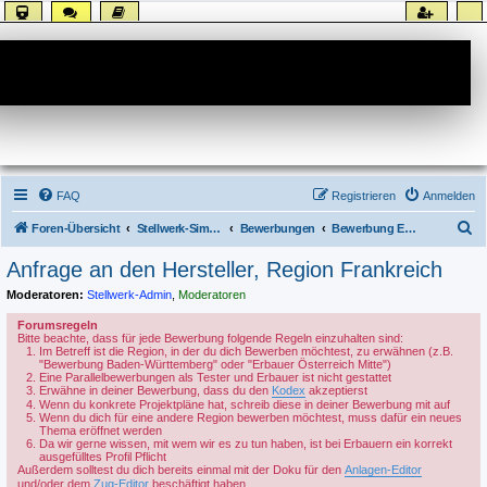
Forum
FAQ
Registrieren
Anmelden
S
Foren-Übersicht
Stellwerk-Sim allgemein
Bewerbungen
Bewerbung Erbauer
u
Anfrage an den Hersteller, Region Frankreich
c
Moderatoren:
Stellwerk-Admin
,
Moderatoren
h
Forumsregeln
e
Bitte beachte, dass für jede Bewerbung folgende Regeln einzuhalten sind:
Im Betreff ist die Region, in der du dich Bewerben möchtest, zu erwähnen (z.B.
"Bewerbung Baden-Württemberg" oder "Erbauer Österreich Mitte")
Eine Parallelbewerbungen als Tester und Erbauer ist nicht gestattet
Erwähne in deiner Bewerbung, dass du den
Kodex
akzeptierst
Wenn du konkrete Projektpläne hat, schreib diese in deiner Bewerbung mit auf
Wenn du dich für eine andere Region bewerben möchtest, muss dafür ein neues
Thema eröffnet werden
Da wir gerne wissen, mit wem wir es zu tun haben, ist bei Erbauern ein korrekt
ausgefülltes Profil Pflicht
Außerdem solltest du dich bereits einmal mit der Doku für den
Anlagen-Editor
und/oder dem
Zug-Editor
beschäftigt haben.