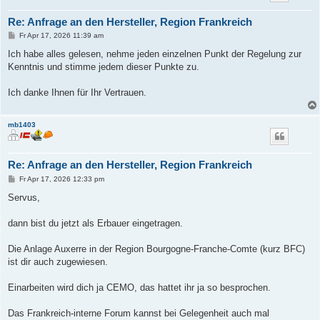
Re: Anfrage an den Hersteller, Region Frankreich
B
Fr Apr 17, 2026 11:39 am
e
i
Ich habe alles gelesen, nehme jeden einzelnen Punkt der Regelung zur
t
Kenntnis und stimme jedem dieser Punkte zu.
r
a
g
Ich danke Ihnen für Ihr Vertrauen.
mb1403
Re: Anfrage an den Hersteller, Region Frankreich
B
Fr Apr 17, 2026 12:33 pm
e
i
Servus,
t
r
a
dann bist du jetzt als Erbauer eingetragen.
g
Die Anlage Auxerre in der Region Bourgogne-Franche-Comte (kurz BFC)
ist dir auch zugewiesen.
Einarbeiten wird dich ja CEMO, das hattet ihr ja so besprochen.
Das Frankreich-interne Forum kannst bei Gelegenheit auch mal