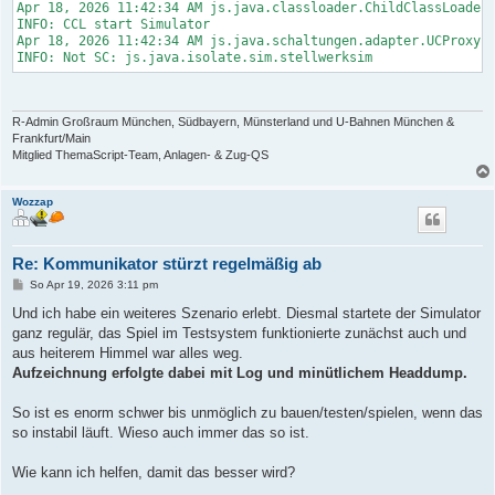
Apr 18, 2026 11:42:34 AM js.java.classloader.ChildClassLoader 
INFO: CCL start Simulator

Apr 18, 2026 11:42:34 AM js.java.schaltungen.adapter.UCProxy l
INFO: Not SC: js.java.isolate.sim.stellwerksim
R-Admin Großraum München, Südbayern, Münsterland und U-Bahnen München &
Frankfurt/Main
Mitglied ThemaScript-Team, Anlagen- & Zug-QS
Wozzap
Re: Kommunikator stürzt regelmäßig ab
B
So Apr 19, 2026 3:11 pm
e
i
Und ich habe ein weiteres Szenario erlebt. Diesmal startete der Simulator
t
ganz regulär, das Spiel im Testsystem funktionierte zunächst auch und
r
a
aus heiterem Himmel war alles weg.
g
Aufzeichnung erfolgte dabei mit Log und minütlichem Headdump.
So ist es enorm schwer bis unmöglich zu bauen/testen/spielen, wenn das
so instabil läuft. Wieso auch immer das so ist.
Wie kann ich helfen, damit das besser wird?