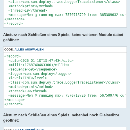
  <class>com.sun.deploy.trace.LoggerTraceListener</class>

  <method>print</method>

  <thread>19</thread>

  <message>Mem @ running max: 7570718720 free: 365389632 cur: 
</message>

</record>
Absturz nach Schließen eines Spiels, keine weiteren Module dabei
geöffnet:
CODE:
ALLES AUSWÄHLEN
<record>

  <date>2026-01-18T13:47:43</date>

  <millis>1768740463300</millis>

  <sequence>595</sequence>

  <logger>com.sun.deploy</logger>

  <level>FINE</level>

  <class>com.sun.deploy.trace.LoggerTraceListener</class>

  <method>print</method>

  <thread>19</thread>

  <message>Mem @ running max: 7570718720 free: 567509776 cur: 
</message>

</record>
Absturz nach Schließen eines Spiels, nebenbei noch Gleiseditor
geöffnet:
CODE:
ALLES AUSWÄHLEN