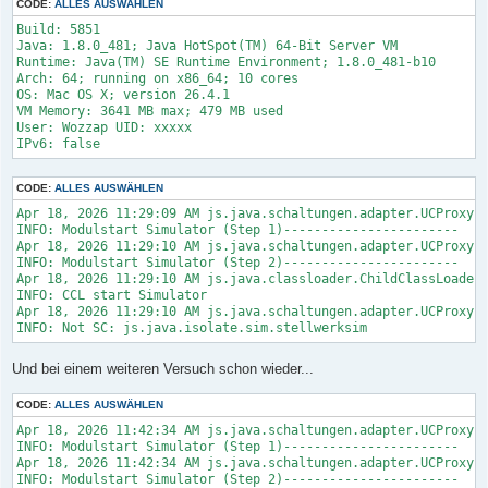
CODE:
ALLES AUSWÄHLEN
Build: 5851

Java: 1.8.0_481; Java HotSpot(TM) 64-Bit Server VM

Runtime: Java(TM) SE Runtime Environment; 1.8.0_481-b10

Arch: 64; running on x86_64; 10 cores

OS: Mac OS X; version 26.4.1

VM Memory: 3641 MB max; 479 MB used

User: Wozzap UID: xxxxx

IPv6: false
CODE:
ALLES AUSWÄHLEN
Apr 18, 2026 11:29:09 AM js.java.schaltungen.adapter.UCProxy l
INFO: Modulstart Simulator (Step 1)-----------------------

Apr 18, 2026 11:29:10 AM js.java.schaltungen.adapter.UCProxy l
INFO: Modulstart Simulator (Step 2)-----------------------

Apr 18, 2026 11:29:10 AM js.java.classloader.ChildClassLoader 
INFO: CCL start Simulator

Apr 18, 2026 11:29:10 AM js.java.schaltungen.adapter.UCProxy l
INFO: Not SC: js.java.isolate.sim.stellwerksim
Und bei einem weiteren Versuch schon wieder...
CODE:
ALLES AUSWÄHLEN
Apr 18, 2026 11:42:34 AM js.java.schaltungen.adapter.UCProxy l
INFO: Modulstart Simulator (Step 1)-----------------------

Apr 18, 2026 11:42:34 AM js.java.schaltungen.adapter.UCProxy l
INFO: Modulstart Simulator (Step 2)-----------------------
