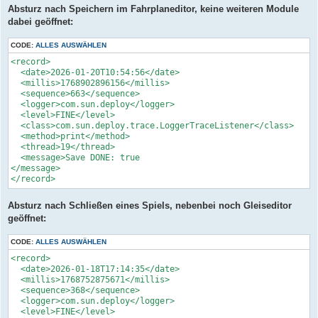
Absturz nach Speichern im Fahrplaneditor, keine weiteren Module
dabei geöffnet:
CODE:
ALLES AUSWÄHLEN
<record>

  <date>2026-01-20T10:54:56</date>

  <millis>1768902896156</millis>

  <sequence>663</sequence>

  <logger>com.sun.deploy</logger>

  <level>FINE</level>

  <class>com.sun.deploy.trace.LoggerTraceListener</class>

  <method>print</method>

  <thread>19</thread>

  <message>Save DONE: true

</message>

</record>
Absturz nach Schließen eines Spiels, nebenbei noch Gleiseditor
geöffnet:
CODE:
ALLES AUSWÄHLEN
<record>

  <date>2026-01-18T17:14:35</date>

  <millis>1768752875671</millis>

  <sequence>368</sequence>

  <logger>com.sun.deploy</logger>

  <level>FINE</level>
