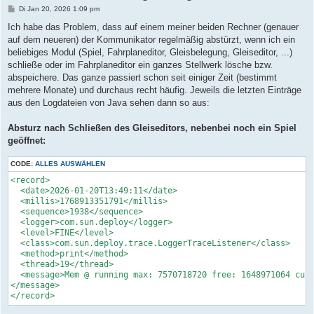
B
Di Jan 20, 2026 1:09 pm
e
i
Ich habe das Problem, dass auf einem meiner beiden Rechner (genauer
t
auf dem neueren) der Kommunikator regelmäßig abstürzt, wenn ich ein
r
a
beliebiges Modul (Spiel, Fahrplaneditor, Gleisbelegung, Gleiseditor, ...)
g
schließe oder im Fahrplaneditor ein ganzes Stellwerk lösche bzw.
abspeichere. Das ganze passiert schon seit einiger Zeit (bestimmt
mehrere Monate) und durchaus recht häufig. Jeweils die letzten Einträge
aus den Logdateien von Java sehen dann so aus:
Absturz nach Schließen des Gleiseditors, nebenbei noch ein Spiel
geöffnet:
CODE:
ALLES AUSWÄHLEN
<record>

  <date>2026-01-20T13:49:11</date>

  <millis>1768913351791</millis>

  <sequence>1938</sequence>

  <logger>com.sun.deploy</logger>

  <level>FINE</level>

  <class>com.sun.deploy.trace.LoggerTraceListener</class>

  <method>print</method>

  <thread>19</thread>

  <message>Mem @ running max: 7570718720 free: 1648971064 cur:
</message>

</record>