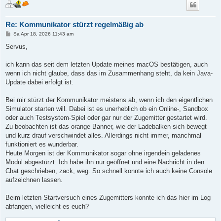
Re: Kommunikator stürzt regelmäßig ab
B
Sa Apr 18, 2026 11:43 am
e
i
Servus,
t
r
a
ich kann das seit dem letzten Update meines macOS bestätigen, auch
g
wenn ich nicht glaube, dass das im Zusammenhang steht, da kein Java-
Update dabei erfolgt ist.
Bei mir stürzt der Kommunikator meistens ab, wenn ich den eigentlichen
Simulator starten will. Dabei ist es unerheblich ob ein Online-, Sandbox
oder auch Testsystem-Spiel oder gar nur der Zugemitter gestartet wird.
Zu beobachten ist das orange Banner, wie der Ladebalken sich bewegt
und kurz drauf verschwindet alles. Allerdings nicht immer, manchmal
funktioniert es wunderbar.
Heute Morgen ist der Kommunikator sogar ohne irgendein geladenes
Modul abgestürzt. Ich habe ihn nur geöffnet und eine Nachricht in den
Chat geschrieben, zack, weg. So schnell konnte ich auch keine Console
aufzeichnen lassen.
Beim letzten Startversuch eines Zugemitters konnte ich das hier im Log
abfangen, vielleicht es euch?