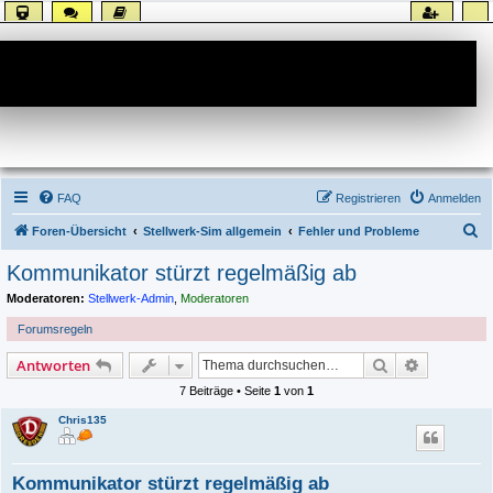
Forum
FAQ
Registrieren
Anmelden
S
Foren-Übersicht
Stellwerk-Sim allgemein
Fehler und Probleme
u
Kommunikator stürzt regelmäßig ab
c
Moderatoren:
Stellwerk-Admin
,
Moderatoren
h
Forumsregeln
e
Suche
Erweiterte
Antworten
7 Beiträge • Seite
1
von
1
Chris135
Kommunikator stürzt regelmäßig ab