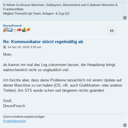
R-Admin Großraum München, Südbayern, Münsterland und U-Bahnen München &
Frankfurt/Main
Mitglied ThemaScript-Team, Anlagen- & Zug-QS
DevonFrosch
Re: Kommunikator stürzt regelmäßig ab
B
So Apr 19, 2026 3:30 pm
e
i
Moin,
t
r
a
du kannst mir mal das Log zukommen lassen, der Heapdump bringt
g
wahrscheinlich nicht so unglaublich viel.
Ich fürchte aber, dass deine Probleme tatsächlich mit einem Update auf
deiner Maschine zu tun haben (OS, vllt. auch Grafikkarten- oder anderer
Treiber). Am STS wurde schon seit längerem nichts geändert.
Gruß,
DevonFrosch
Querschnittskompetenzträger
Projektübersicht