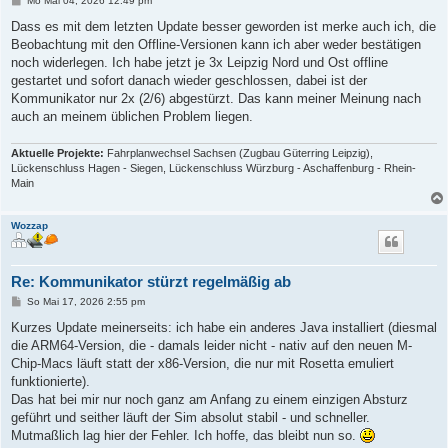
Mo Mai 04, 2026 12:49 pm
e
i
Dass es mit dem letzten Update besser geworden ist merke auch ich, die
t
Beobachtung mit den Offline-Versionen kann ich aber weder bestätigen
r
a
noch widerlegen. Ich habe jetzt je 3x Leipzig Nord und Ost offline
g
gestartet und sofort danach wieder geschlossen, dabei ist der
Kommunikator nur 2x (2/6) abgestürzt. Das kann meiner Meinung nach
auch an meinem üblichen Problem liegen.
Aktuelle Projekte:
Fahrplanwechsel Sachsen (Zugbau Güterring Leipzig),
Lückenschluss Hagen - Siegen, Lückenschluss Würzburg - Aschaffenburg - Rhein-
Main
Wozzap
Re: Kommunikator stürzt regelmäßig ab
B
So Mai 17, 2026 2:55 pm
e
i
Kurzes Update meinerseits: ich habe ein anderes Java installiert (diesmal
t
die ARM64-Version, die - damals leider nicht - nativ auf den neuen M-
r
a
Chip-Macs läuft statt der x86-Version, die nur mit Rosetta emuliert
g
funktionierte).
Das hat bei mir nur noch ganz am Anfang zu einem einzigen Absturz
geführt und seither läuft der Sim absolut stabil - und schneller.
Mutmaßlich lag hier der Fehler. Ich hoffe, das bleibt nun so.