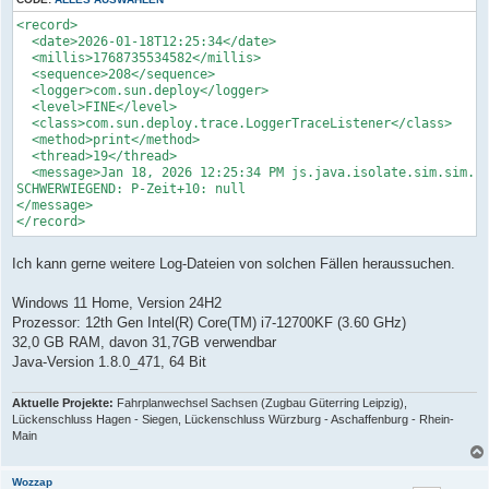
<record>

  <date>2026-01-18T12:25:34</date>

  <millis>1768735534582</millis>

  <sequence>208</sequence>

  <logger>com.sun.deploy</logger>

  <level>FINE</level>

  <class>com.sun.deploy.trace.LoggerTraceListener</class>

  <method>print</method>

  <thread>19</thread>

  <message>Jan 18, 2026 12:25:34 PM js.java.isolate.sim.sim.st
SCHWERWIEGEND: P-Zeit+10: null

</message>

</record>
Ich kann gerne weitere Log-Dateien von solchen Fällen heraussuchen.
Windows 11 Home, Version 24H2
Prozessor: 12th Gen Intel(R) Core(TM) i7-12700KF (3.60 GHz)
32,0 GB RAM, davon 31,7GB verwendbar
Java-Version 1.8.0_471, 64 Bit
Aktuelle Projekte:
Fahrplanwechsel Sachsen (Zugbau Güterring Leipzig),
Lückenschluss Hagen - Siegen, Lückenschluss Würzburg - Aschaffenburg - Rhein-
Main
Wozzap