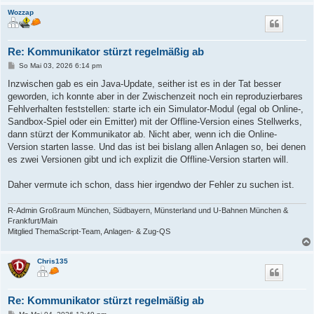
Wozzap
Re: Kommunikator stürzt regelmäßig ab
B
So Mai 03, 2026 6:14 pm
e
i
Inzwischen gab es ein Java-Update, seither ist es in der Tat besser
t
geworden, ich konnte aber in der Zwischenzeit noch ein reproduzierbares
r
a
Fehlverhalten feststellen: starte ich ein Simulator-Modul (egal ob Online-,
g
Sandbox-Spiel oder ein Emitter) mit der Offline-Version eines Stellwerks,
dann stürzt der Kommunikator ab. Nicht aber, wenn ich die Online-
Version starten lasse. Und das ist bei bislang allen Anlagen so, bei denen
es zwei Versionen gibt und ich explizit die Offline-Version starten will.
Daher vermute ich schon, dass hier irgendwo der Fehler zu suchen ist.
R-Admin Großraum München, Südbayern, Münsterland und U-Bahnen München &
Frankfurt/Main
Mitglied ThemaScript-Team, Anlagen- & Zug-QS
Chris135
Re: Kommunikator stürzt regelmäßig ab
B