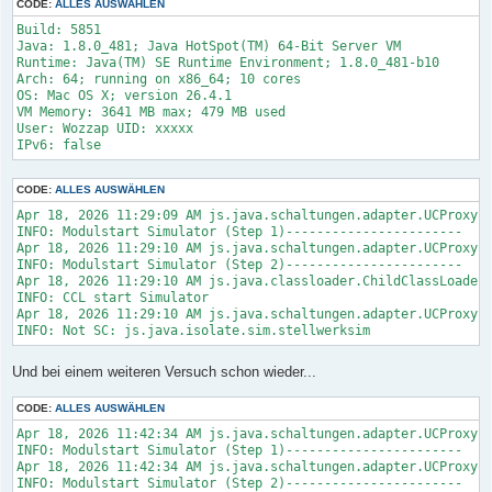
CODE:
ALLES AUSWÄHLEN
Build: 5851

Java: 1.8.0_481; Java HotSpot(TM) 64-Bit Server VM

Runtime: Java(TM) SE Runtime Environment; 1.8.0_481-b10

Arch: 64; running on x86_64; 10 cores

OS: Mac OS X; version 26.4.1

VM Memory: 3641 MB max; 479 MB used

User: Wozzap UID: xxxxx

IPv6: false
CODE:
ALLES AUSWÄHLEN
Apr 18, 2026 11:29:09 AM js.java.schaltungen.adapter.UCProxy l
INFO: Modulstart Simulator (Step 1)-----------------------

Apr 18, 2026 11:29:10 AM js.java.schaltungen.adapter.UCProxy l
INFO: Modulstart Simulator (Step 2)-----------------------

Apr 18, 2026 11:29:10 AM js.java.classloader.ChildClassLoader 
INFO: CCL start Simulator

Apr 18, 2026 11:29:10 AM js.java.schaltungen.adapter.UCProxy l
INFO: Not SC: js.java.isolate.sim.stellwerksim
Und bei einem weiteren Versuch schon wieder...
CODE:
ALLES AUSWÄHLEN
Apr 18, 2026 11:42:34 AM js.java.schaltungen.adapter.UCProxy l
INFO: Modulstart Simulator (Step 1)-----------------------

Apr 18, 2026 11:42:34 AM js.java.schaltungen.adapter.UCProxy l
INFO: Modulstart Simulator (Step 2)-----------------------
