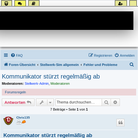
Forum
FAQ
Registrieren
Anmelden
S
Foren-Übersicht
Stellwerk-Sim allgemein
Fehler und Probleme
u
Kommunikator stürzt regelmäßig ab
c
Moderatoren:
Stellwerk-Admin
,
Moderatoren
h
Forumsregeln
e
Suche
Erweiterte
Antworten
7 Beiträge • Seite
1
von
1
Chris135
Kommunikator stürzt regelmäßig ab