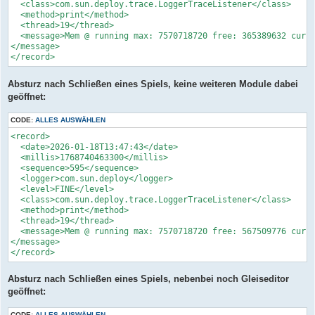
  <class>com.sun.deploy.trace.LoggerTraceListener</class>

  <method>print</method>

  <thread>19</thread>

  <message>Mem @ running max: 7570718720 free: 365389632 cur: 
</message>

</record>
Absturz nach Schließen eines Spiels, keine weiteren Module dabei
geöffnet:
CODE:
ALLES AUSWÄHLEN
<record>

  <date>2026-01-18T13:47:43</date>

  <millis>1768740463300</millis>

  <sequence>595</sequence>

  <logger>com.sun.deploy</logger>

  <level>FINE</level>

  <class>com.sun.deploy.trace.LoggerTraceListener</class>

  <method>print</method>

  <thread>19</thread>

  <message>Mem @ running max: 7570718720 free: 567509776 cur: 
</message>

</record>
Absturz nach Schließen eines Spiels, nebenbei noch Gleiseditor
geöffnet:
CODE:
ALLES AUSWÄHLEN