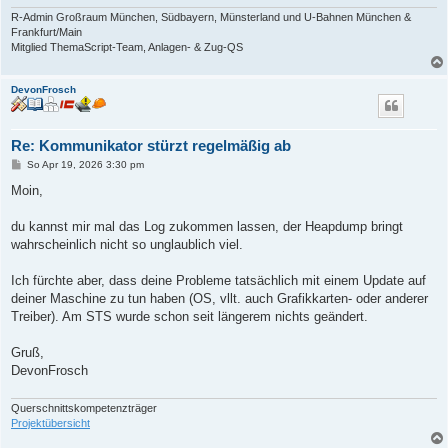
R-Admin Großraum München, Südbayern, Münsterland und U-Bahnen München &
Frankfurt/Main
Mitglied ThemaScript-Team, Anlagen- & Zug-QS
DevonFrosch
Re: Kommunikator stürzt regelmäßig ab
B
So Apr 19, 2026 3:30 pm
e
i
Moin,
t
r
a
du kannst mir mal das Log zukommen lassen, der Heapdump bringt
g
wahrscheinlich nicht so unglaublich viel.
Ich fürchte aber, dass deine Probleme tatsächlich mit einem Update auf
deiner Maschine zu tun haben (OS, vllt. auch Grafikkarten- oder anderer
Treiber). Am STS wurde schon seit längerem nichts geändert.
Gruß,
DevonFrosch
Querschnittskompetenzträger
Projektübersicht