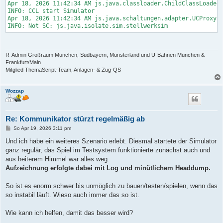
Apr 18, 2026 11:42:34 AM js.java.classloader.ChildClassLoader 
INFO: CCL start Simulator

Apr 18, 2026 11:42:34 AM js.java.schaltungen.adapter.UCProxy l
INFO: Not SC: js.java.isolate.sim.stellwerksim
R-Admin Großraum München, Südbayern, Münsterland und U-Bahnen München &
Frankfurt/Main
Mitglied ThemaScript-Team, Anlagen- & Zug-QS
Wozzap
Re: Kommunikator stürzt regelmäßig ab
B
So Apr 19, 2026 3:11 pm
e
i
Und ich habe ein weiteres Szenario erlebt. Diesmal startete der Simulator
t
ganz regulär, das Spiel im Testsystem funktionierte zunächst auch und
r
a
aus heiterem Himmel war alles weg.
g
Aufzeichnung erfolgte dabei mit Log und minütlichem Headdump.
So ist es enorm schwer bis unmöglich zu bauen/testen/spielen, wenn das
so instabil läuft. Wieso auch immer das so ist.
Wie kann ich helfen, damit das besser wird?