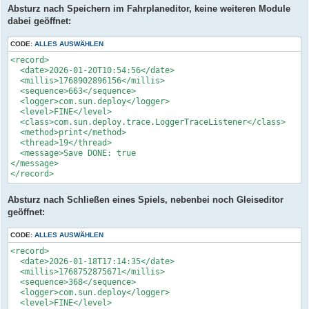
Absturz nach Speichern im Fahrplaneditor, keine weiteren Module
dabei geöffnet:
CODE:
ALLES AUSWÄHLEN
<record>

  <date>2026-01-20T10:54:56</date>

  <millis>1768902896156</millis>

  <sequence>663</sequence>

  <logger>com.sun.deploy</logger>

  <level>FINE</level>

  <class>com.sun.deploy.trace.LoggerTraceListener</class>

  <method>print</method>

  <thread>19</thread>

  <message>Save DONE: true

</message>

</record>
Absturz nach Schließen eines Spiels, nebenbei noch Gleiseditor
geöffnet:
CODE:
ALLES AUSWÄHLEN
<record>

  <date>2026-01-18T17:14:35</date>

  <millis>1768752875671</millis>

  <sequence>368</sequence>

  <logger>com.sun.deploy</logger>

  <level>FINE</level>
