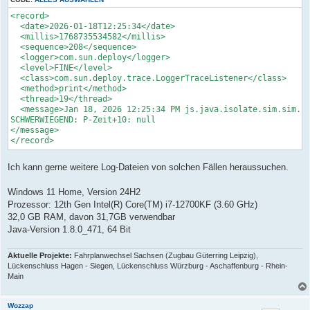
<record>

  <date>2026-01-18T12:25:34</date>

  <millis>1768735534582</millis>

  <sequence>208</sequence>

  <logger>com.sun.deploy</logger>

  <level>FINE</level>

  <class>com.sun.deploy.trace.LoggerTraceListener</class>

  <method>print</method>

  <thread>19</thread>

  <message>Jan 18, 2026 12:25:34 PM js.java.isolate.sim.sim.st
SCHWERWIEGEND: P-Zeit+10: null

</message>

</record>
Ich kann gerne weitere Log-Dateien von solchen Fällen heraussuchen.
Windows 11 Home, Version 24H2
Prozessor: 12th Gen Intel(R) Core(TM) i7-12700KF (3.60 GHz)
32,0 GB RAM, davon 31,7GB verwendbar
Java-Version 1.8.0_471, 64 Bit
Aktuelle Projekte:
Fahrplanwechsel Sachsen (Zugbau Güterring Leipzig),
Lückenschluss Hagen - Siegen, Lückenschluss Würzburg - Aschaffenburg - Rhein-
Main
Wozzap