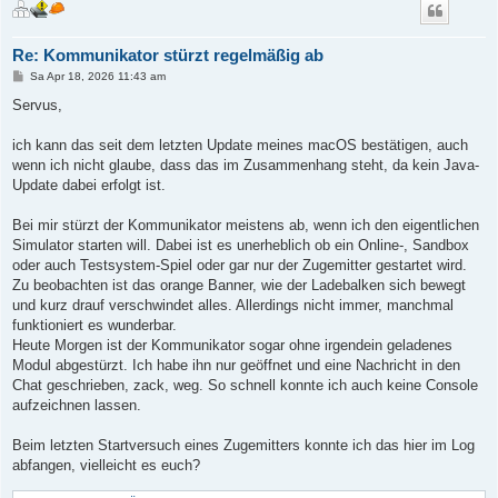
Re: Kommunikator stürzt regelmäßig ab
B
Sa Apr 18, 2026 11:43 am
e
i
Servus,
t
r
a
ich kann das seit dem letzten Update meines macOS bestätigen, auch
g
wenn ich nicht glaube, dass das im Zusammenhang steht, da kein Java-
Update dabei erfolgt ist.
Bei mir stürzt der Kommunikator meistens ab, wenn ich den eigentlichen
Simulator starten will. Dabei ist es unerheblich ob ein Online-, Sandbox
oder auch Testsystem-Spiel oder gar nur der Zugemitter gestartet wird.
Zu beobachten ist das orange Banner, wie der Ladebalken sich bewegt
und kurz drauf verschwindet alles. Allerdings nicht immer, manchmal
funktioniert es wunderbar.
Heute Morgen ist der Kommunikator sogar ohne irgendein geladenes
Modul abgestürzt. Ich habe ihn nur geöffnet und eine Nachricht in den
Chat geschrieben, zack, weg. So schnell konnte ich auch keine Console
aufzeichnen lassen.
Beim letzten Startversuch eines Zugemitters konnte ich das hier im Log
abfangen, vielleicht es euch?