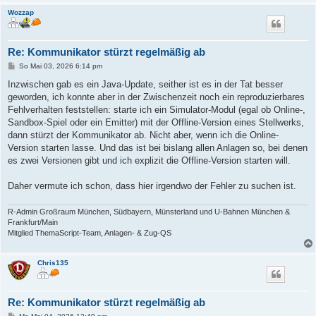
Wozzap
Re: Kommunikator stürzt regelmäßig ab
B
So Mai 03, 2026 6:14 pm
e
i
Inzwischen gab es ein Java-Update, seither ist es in der Tat besser
t
geworden, ich konnte aber in der Zwischenzeit noch ein reproduzierbares
r
a
Fehlverhalten feststellen: starte ich ein Simulator-Modul (egal ob Online-,
g
Sandbox-Spiel oder ein Emitter) mit der Offline-Version eines Stellwerks,
dann stürzt der Kommunikator ab. Nicht aber, wenn ich die Online-
Version starten lasse. Und das ist bei bislang allen Anlagen so, bei denen
es zwei Versionen gibt und ich explizit die Offline-Version starten will.
Daher vermute ich schon, dass hier irgendwo der Fehler zu suchen ist.
R-Admin Großraum München, Südbayern, Münsterland und U-Bahnen München &
Frankfurt/Main
Mitglied ThemaScript-Team, Anlagen- & Zug-QS
Chris135
Re: Kommunikator stürzt regelmäßig ab
B