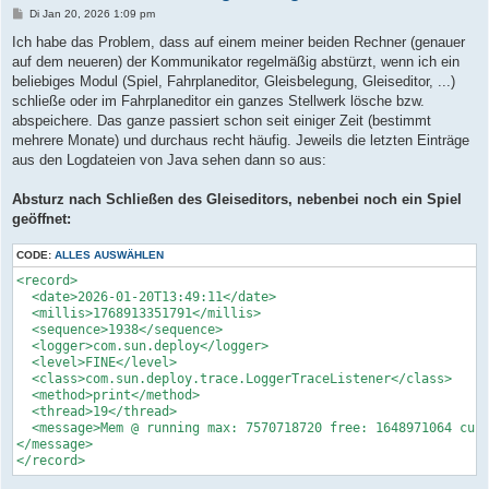
B
Di Jan 20, 2026 1:09 pm
e
i
Ich habe das Problem, dass auf einem meiner beiden Rechner (genauer
t
auf dem neueren) der Kommunikator regelmäßig abstürzt, wenn ich ein
r
a
beliebiges Modul (Spiel, Fahrplaneditor, Gleisbelegung, Gleiseditor, ...)
g
schließe oder im Fahrplaneditor ein ganzes Stellwerk lösche bzw.
abspeichere. Das ganze passiert schon seit einiger Zeit (bestimmt
mehrere Monate) und durchaus recht häufig. Jeweils die letzten Einträge
aus den Logdateien von Java sehen dann so aus:
Absturz nach Schließen des Gleiseditors, nebenbei noch ein Spiel
geöffnet:
CODE:
ALLES AUSWÄHLEN
<record>

  <date>2026-01-20T13:49:11</date>

  <millis>1768913351791</millis>

  <sequence>1938</sequence>

  <logger>com.sun.deploy</logger>

  <level>FINE</level>

  <class>com.sun.deploy.trace.LoggerTraceListener</class>

  <method>print</method>

  <thread>19</thread>

  <message>Mem @ running max: 7570718720 free: 1648971064 cur:
</message>

</record>