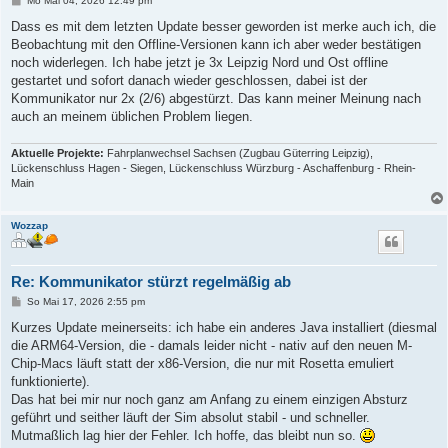
Mo Mai 04, 2026 12:49 pm
e
i
Dass es mit dem letzten Update besser geworden ist merke auch ich, die
t
Beobachtung mit den Offline-Versionen kann ich aber weder bestätigen
r
a
noch widerlegen. Ich habe jetzt je 3x Leipzig Nord und Ost offline
g
gestartet und sofort danach wieder geschlossen, dabei ist der
Kommunikator nur 2x (2/6) abgestürzt. Das kann meiner Meinung nach
auch an meinem üblichen Problem liegen.
Aktuelle Projekte:
Fahrplanwechsel Sachsen (Zugbau Güterring Leipzig),
Lückenschluss Hagen - Siegen, Lückenschluss Würzburg - Aschaffenburg - Rhein-
Main
Wozzap
Re: Kommunikator stürzt regelmäßig ab
B
So Mai 17, 2026 2:55 pm
e
i
Kurzes Update meinerseits: ich habe ein anderes Java installiert (diesmal
t
die ARM64-Version, die - damals leider nicht - nativ auf den neuen M-
r
a
Chip-Macs läuft statt der x86-Version, die nur mit Rosetta emuliert
g
funktionierte).
Das hat bei mir nur noch ganz am Anfang zu einem einzigen Absturz
geführt und seither läuft der Sim absolut stabil - und schneller.
Mutmaßlich lag hier der Fehler. Ich hoffe, das bleibt nun so.