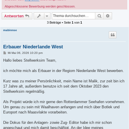
Abgeschlossene Bewerbung werden geschlossen.
Suche
Erweiterte
Antworten
3 Beiträge • Seite
1
von
1
mabinnse
Erbauer Niederlande West
B
Mi Mai 06, 2026 10:20 pm
e
i
Hallo liebes Stellwerksim Team,
t
r
a
ich möchte mich als Erbauer in der Regiom Niederlande West bewerben.
g
Kurz was zu meiner Persönlichkeit, mein Name ist Malik, zur zeit bin ich
17 Jahre alt, außerdem benutze ich seit dem Oktober 2023 den
Stellwerksim regelmäßig.
Als Projekt würde ich mir gerne den Rotterdammer Seehafen vornehmen.
Um genau zu sein mit Waalhaven anfangen und mich über Botlek und
Europort nach Maasvlakte vorarbeiten.
Die Dokus für den Anlagen- zowie Zug- Editor habe ich mir schon
angeschaut und mich damit beschäftigt. An der Idee meines