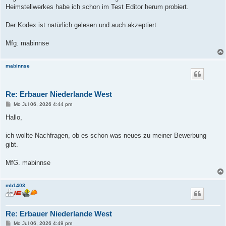
Heimstellwerkes habe ich schon im Test Editor herum probiert.
Der Kodex ist natürlich gelesen und auch akzeptiert.
Mfg. mabinnse
mabinnse
Re: Erbauer Niederlande West
B
Mo Jul 06, 2026 4:44 pm
e
i
Hallo,
t
r
a
ich wollte Nachfragen, ob es schon was neues zu meiner Bewerbung
g
gibt.
MfG. mabinnse
mb1403
Re: Erbauer Niederlande West
B
Mo Jul 06, 2026 4:49 pm