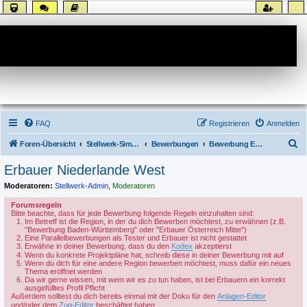
Forum
FAQ
Registrieren
Anmelden
S
Foren-Übersicht
Stellwerk-Sim allgemein
Bewerbungen
Bewerbung Erbauer
u
Erbauer Niederlande West
c
Moderatoren:
Stellwerk-Admin
,
Moderatoren
h
Forumsregeln
e
Bitte beachte, dass für jede Bewerbung folgende Regeln einzuhalten sind:
Im Betreff ist die Region, in der du dich Bewerben möchtest, zu erwähnen (z.B.
"Bewerbung Baden-Württemberg" oder "Erbauer Österreich Mitte")
Eine Parallelbewerbungen als Tester und Erbauer ist nicht gestattet
Erwähne in deiner Bewerbung, dass du den
Kodex
akzeptierst
Wenn du konkrete Projektpläne hat, schreib diese in deiner Bewerbung mit auf
Wenn du dich für eine andere Region bewerben möchtest, muss dafür ein neues
Thema eröffnet werden
Da wir gerne wissen, mit wem wir es zu tun haben, ist bei Erbauern ein korrekt
ausgefülltes Profil Pflicht
Außerdem solltest du dich bereits einmal mit der Doku für den
Anlagen-Editor
und/oder dem
Zug-Editor
beschäftigt haben.