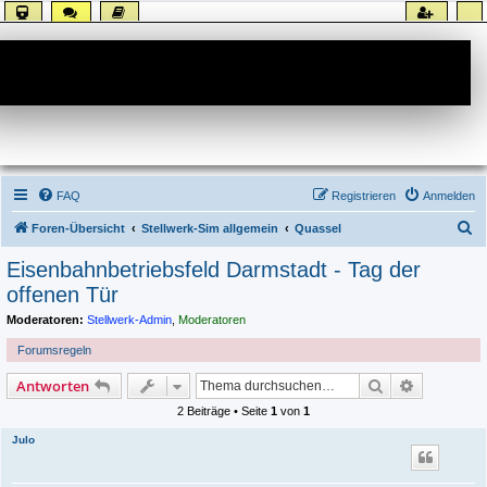
Forum
FAQ
Registrieren
Anmelden
S
Foren-Übersicht
Stellwerk-Sim allgemein
Quassel
u
Eisenbahnbetriebsfeld Darmstadt - Tag der
c
offenen Tür
h
Moderatoren:
Stellwerk-Admin
,
Moderatoren
e
Forumsregeln
Suche
Erweiterte
Antworten
2 Beiträge • Seite
1
von
1
Julo