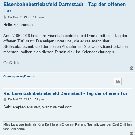
Eisenbahnbetriebsfeld Darmstadt - Tag der offenen
Tür
B
Sa Mai 02, 2026 7:08 am
e
i
Hallo zusammen!
t
r
a
Am 27.06.2026 findet im Eisenbahnbetriebsfeld Darmstadt ein "Tag der
g
offenen Tür" statt. Diejenigen unter uns, die etwas mehr über
Stellwerkstechnik und den realen Abläufen im Stellwerksdienst erfahren
möchten, sollten sich diesen Termin dick im Kalender eintragen.
Gruß Julo
ContemporaryDancer
Re: Eisenbahnbetriebsfeld Darmstadt - Tag der offenen Tür
B
Do Mai 07, 2026 1:59 pm
e
i
Sehr empfehlenswert, war zweimal dort.
t
r
a
g
Miss Lara war froh, als King Karl ihr am Ende mit Rat und Tat half, was der Esel Emil ihm
fast uebl nahm.