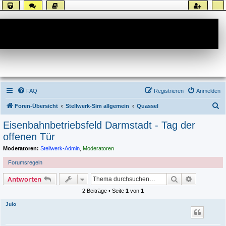
Forum
FAQ
Registrieren
Anmelden
S
Foren-Übersicht
Stellwerk-Sim allgemein
Quassel
u
Eisenbahnbetriebsfeld Darmstadt - Tag der
c
offenen Tür
h
Moderatoren:
Stellwerk-Admin
,
Moderatoren
e
Forumsregeln
Suche
Erweiterte
Antworten
2 Beiträge • Seite
1
von
1
Julo