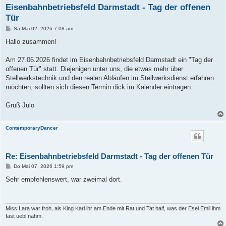
Eisenbahnbetriebsfeld Darmstadt - Tag der offenen
Tür
B
Sa Mai 02, 2026 7:08 am
e
i
Hallo zusammen!
t
r
a
Am 27.06.2026 findet im Eisenbahnbetriebsfeld Darmstadt ein "Tag der
g
offenen Tür" statt. Diejenigen unter uns, die etwas mehr über
Stellwerkstechnik und den realen Abläufen im Stellwerksdienst erfahren
möchten, sollten sich diesen Termin dick im Kalender eintragen.
Gruß Julo
ContemporaryDancer
Re: Eisenbahnbetriebsfeld Darmstadt - Tag der offenen Tür
B
Do Mai 07, 2026 1:59 pm
e
i
Sehr empfehlenswert, war zweimal dort.
t
r
a
g
Miss Lara war froh, als King Karl ihr am Ende mit Rat und Tat half, was der Esel Emil ihm
fast uebl nahm.