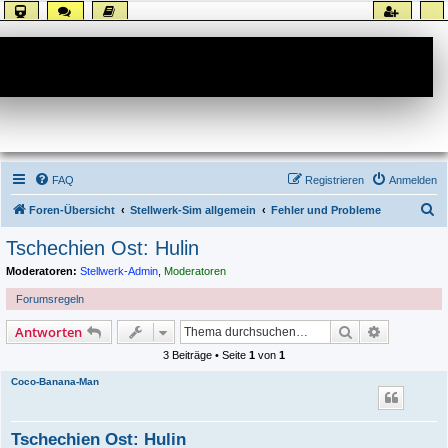
Forum
FAQ
Registrieren
Anmelden
S
Foren-Übersicht
Stellwerk-Sim allgemein
Fehler und Probleme
u
Tschechien Ost: Hulin
c
Moderatoren:
Stellwerk-Admin
,
Moderatoren
h
Forumsregeln
e
Suche
Erweiterte
Antworten
3 Beiträge • Seite
1
von
1
Coco-Banana-Man
Tschechien Ost: Hulin