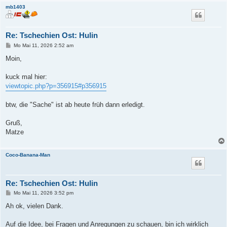
mb1403
Re: Tschechien Ost: Hulin
B
Mo Mai 11, 2026 2:52 am
e
i
Moin,
t
r
a
kuck mal hier:
g
viewtopic.php?p=356915#p356915
btw, die "Sache" ist ab heute früh dann erledigt.
Gruß,
Matze
Coco-Banana-Man
Re: Tschechien Ost: Hulin
B
Mo Mai 11, 2026 3:52 pm
e
i
Ah ok, vielen Dank.
t
r
a
Auf die Idee, bei Fragen und Anregungen zu schauen, bin ich wirklich