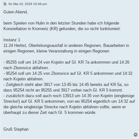
B
So Mai 10, 2026 10:49 pm
e
i
Guten Abend,
t
r
a
beim Spielen von Hulin in den letzten Stunden habe ich folgende
g
Konstellation in Kromeriz (KR) gefunden, die so nicht funktioniert:
Instanz 1
11:24 Herbst, Oberleitungsausfall in anderen Regionen, Bauarbeiten in
einigen Regionen, kleine Veranstaltung in einigen Regionen
- 95255 soll um 14:24 von Kojetin auf Gl. KR 7a ankommen und 14:26
nach Zborovice abfahren.
- 95254 soll um 14:25 von Zborovice auf Gl. KR 5 ankommen und 14:32
nach Kojetin abfahren.
- Zeitgleich steht aber 3917 von 13:45 bis 14:45 bereits auf KR 5a, so
dass 95254 nicht an 95255 und 3917 vorbei nach Gl. KR 5 kommt.
- zusätzlich dazu soll auch noch 13913 um 14:35 von Kojetin (eingleisige
Strecke!) auf Gl. KR 5 ankommen, von wo 95254 eigentlich um 14:32 auf
die gleiche eingleisige Strecke nach Kojetin abfahren sollte, wenn er
überhaupt zu dieser Zeit nach Gl. 5 kommen würde.
Gruß Stephan