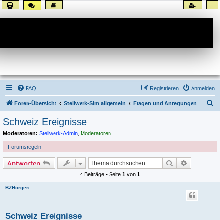
Forum
FAQ
Registrieren
Anmelden
S
Foren-Übersicht
Stellwerk-Sim allgemein
Fragen und Anregungen
u
Schweiz Ereignisse
c
Moderatoren:
Stellwerk-Admin
,
Moderatoren
h
Forumsregeln
e
Suche
Erweiterte
Antworten
4 Beiträge • Seite
1
von
1
BZHorgen
Schweiz Ereignisse