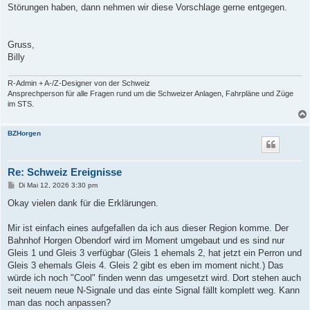
Störungen haben, dann nehmen wir diese Vorschlage gerne entgegen.
Gruss,
Billy
R-Admin + A-/Z-Designer von der Schweiz
Ansprechperson für alle Fragen rund um die Schweizer Anlagen, Fahrpläne und Züge
im STS.
BZHorgen
Re: Schweiz Ereignisse
B
Di Mai 12, 2026 3:30 pm
e
i
Okay vielen dank für die Erklärungen.
t
r
a
Mir ist einfach eines aufgefallen da ich aus dieser Region komme. Der
g
Bahnhof Horgen Obendorf wird im Moment umgebaut und es sind nur
Gleis 1 und Gleis 3 verfügbar (Gleis 1 ehemals 2, hat jetzt ein Perron und
Gleis 3 ehemals Gleis 4. Gleis 2 gibt es eben im moment nicht.) Das
würde ich noch "Cool" finden wenn das umgesetzt wird. Dort stehen auch
seit neuem neue N-Signale und das einte Signal fällt komplett weg. Kann
man das noch anpassen?