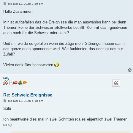
B
Mo Mai 11, 2026 2:39 pm
e
i
Hallo Zusammen
t
r
a
Mir ist aufgefallen das die Ereignisse die man auswählen kann bei denn
g
Themen keine der Schweizer Stellwerke betrifft. Kommt das irgendwann
auch noch für die Schweiz oder nicht?
Und mir würde es gefallen wenn die Züge mehr Störungen haben damit
das ganze auch spannender wird. Wie funkioniert das oder ist das nur
Zufall?
Vielen dank fürs beantworten
billy
Re: Schweiz Ereignisse
B
Mo Mai 11, 2026 4:10 pm
e
i
Sälü
t
r
a
Ich beantworte dies mal in zwei Schritten (da es eigentlich zwei Themen
g
sind)