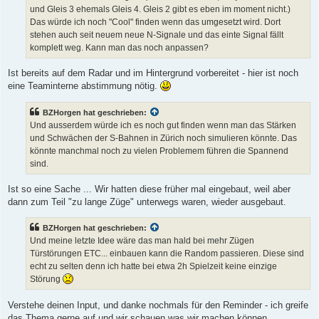
und Gleis 3 ehemals Gleis 4. Gleis 2 gibt es eben im moment nicht.)
Das würde ich noch "Cool" finden wenn das umgesetzt wird. Dort
stehen auch seit neuem neue N-Signale und das einte Signal fällt
komplett weg. Kann man das noch anpassen?
Ist bereits auf dem Radar und im Hintergrund vorbereitet - hier ist noch
eine Teaminterne abstimmung nötig.
BZHorgen hat geschrieben:
Und ausserdem würde ich es noch gut finden wenn man das Stärken
und Schwächen der S-Bahnen in Zürich noch simulieren könnte. Das
könnte manchmal noch zu vielen Problemem führen die Spannend
sind.
Ist so eine Sache ... Wir hatten diese früher mal eingebaut, weil aber
dann zum Teil "zu lange Züge" unterwegs waren, wieder ausgebaut.
BZHorgen hat geschrieben:
Und meine letzte Idee wäre das man hald bei mehr Zügen
Türstörungen ETC... einbauen kann die Random passieren. Diese sind
echt zu selten denn ich hatte bei etwa 2h Spielzeit keine einzige
Störung
Verstehe deinen Input, und danke nochmals für den Reminder - ich greife
das Thema gerne auf und wir schauen was wir machen können.