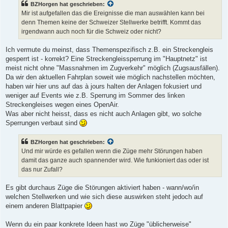
BZHorgen hat geschrieben:
Mir ist aufgefallen das die Ereignisse die man auswählen kann bei
denn Themen keine der Schweizer Stellwerke betrifft. Kommt das
irgendwann auch noch für die Schweiz oder nicht?
Ich vermute du meinst, dass Themenspezifisch z.B. ein Streckengleis
gesperrt ist - korrekt? Eine Streckengleissperrung im "Hauptnetz" ist
meist nicht ohne "Massnahmen im Zugverkehr" möglich (Zugsausfällen).
Da wir den aktuellen Fahrplan soweit wie möglich nachstellen möchten,
haben wir hier uns auf das à jours halten der Anlagen fokusiert und
weniger auf Events wie z.B. Sperrung im Sommer des linken
Streckengleises wegen eines OpenAir.
Was aber nicht heisst, dass es nicht auch Anlagen gibt, wo solche
Sperrungen verbaut sind
BZHorgen hat geschrieben:
Und mir würde es gefallen wenn die Züge mehr Störungen haben
damit das ganze auch spannender wird. Wie funkioniert das oder ist
das nur Zufall?
Es gibt durchaus Züge die Störungen aktiviert haben - wann/wo/in
welchen Stellwerken und wie sich diese auswirken steht jedoch auf
einem anderen Blattpapier
Wenn du ein paar konkrete Ideen hast wo Züge "üblicherweise"