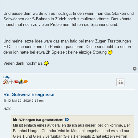
Und ausserdem würde ich es noch gut finden wenn man das Stärken und
Schwächen der S-Bahnen in Zürich noch simulieren könnte. Das könnte
manchmal noch zu vielen Problemem führen die Spannend sind.
Und meine letzte Idee wäre das man hald bei mehr Zügen Türstörungen
ETC... einbauen kann die Random passieren. Diese sind echt zu selten
denn ich hatte bei etwa 2h Spielzeit keine einzige Störung
Vielen dank nochmals
billy
Re: Schweiz Ereignisse
B
Di Mai 12, 2026 5:14 pm
e
i
Sälü
t
r
a
BZHorgen hat geschrieben:
g
Mir ist einfach eines aufgefallen da ich aus dieser Region komme. Der
Bahnhof Horgen Obendorf wird im Moment umgebaut und es sind nur
Gleis 1 und Gleis 3 verfügbar (Gleis 1 ehemals 2, hat jetzt ein Perron