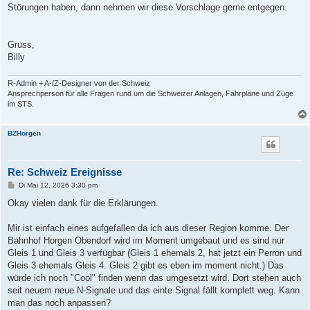
Störungen haben, dann nehmen wir diese Vorschlage gerne entgegen.
Gruss,
Billy
R-Admin + A-/Z-Designer von der Schweiz
Ansprechperson für alle Fragen rund um die Schweizer Anlagen, Fahrpläne und Züge
im STS.
BZHorgen
Re: Schweiz Ereignisse
B
Di Mai 12, 2026 3:30 pm
e
i
Okay vielen dank für die Erklärungen.
t
r
a
Mir ist einfach eines aufgefallen da ich aus dieser Region komme. Der
g
Bahnhof Horgen Obendorf wird im Moment umgebaut und es sind nur
Gleis 1 und Gleis 3 verfügbar (Gleis 1 ehemals 2, hat jetzt ein Perron und
Gleis 3 ehemals Gleis 4. Gleis 2 gibt es eben im moment nicht.) Das
würde ich noch "Cool" finden wenn das umgesetzt wird. Dort stehen auch
seit neuem neue N-Signale und das einte Signal fällt komplett weg. Kann
man das noch anpassen?