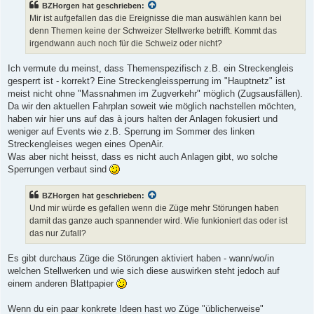
BZHorgen hat geschrieben:
Mir ist aufgefallen das die Ereignisse die man auswählen kann bei
denn Themen keine der Schweizer Stellwerke betrifft. Kommt das
irgendwann auch noch für die Schweiz oder nicht?
Ich vermute du meinst, dass Themenspezifisch z.B. ein Streckengleis
gesperrt ist - korrekt? Eine Streckengleissperrung im "Hauptnetz" ist
meist nicht ohne "Massnahmen im Zugverkehr" möglich (Zugsausfällen).
Da wir den aktuellen Fahrplan soweit wie möglich nachstellen möchten,
haben wir hier uns auf das à jours halten der Anlagen fokusiert und
weniger auf Events wie z.B. Sperrung im Sommer des linken
Streckengleises wegen eines OpenAir.
Was aber nicht heisst, dass es nicht auch Anlagen gibt, wo solche
Sperrungen verbaut sind
BZHorgen hat geschrieben:
Und mir würde es gefallen wenn die Züge mehr Störungen haben
damit das ganze auch spannender wird. Wie funkioniert das oder ist
das nur Zufall?
Es gibt durchaus Züge die Störungen aktiviert haben - wann/wo/in
welchen Stellwerken und wie sich diese auswirken steht jedoch auf
einem anderen Blattpapier
Wenn du ein paar konkrete Ideen hast wo Züge "üblicherweise"