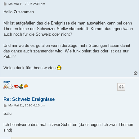
B
Mo Mai 11, 2026 2:39 pm
e
i
Hallo Zusammen
t
r
a
Mir ist aufgefallen das die Ereignisse die man auswählen kann bei denn
g
Themen keine der Schweizer Stellwerke betrifft. Kommt das irgendwann
auch noch für die Schweiz oder nicht?
Und mir würde es gefallen wenn die Züge mehr Störungen haben damit
das ganze auch spannender wird. Wie funkioniert das oder ist das nur
Zufall?
Vielen dank fürs beantworten
billy
Re: Schweiz Ereignisse
B
Mo Mai 11, 2026 4:10 pm
e
i
Sälü
t
r
a
Ich beantworte dies mal in zwei Schritten (da es eigentlich zwei Themen
g
sind)