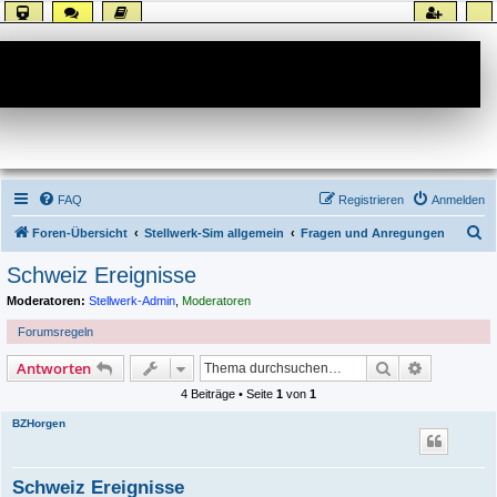
Forum
FAQ
Registrieren
Anmelden
S
Foren-Übersicht
Stellwerk-Sim allgemein
Fragen und Anregungen
u
Schweiz Ereignisse
c
Moderatoren:
Stellwerk-Admin
,
Moderatoren
h
Forumsregeln
e
Suche
Erweiterte
Antworten
4 Beiträge • Seite
1
von
1
BZHorgen
Schweiz Ereignisse