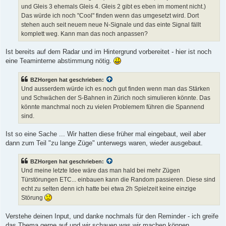
und Gleis 3 ehemals Gleis 4. Gleis 2 gibt es eben im moment nicht.)
Das würde ich noch "Cool" finden wenn das umgesetzt wird. Dort
stehen auch seit neuem neue N-Signale und das einte Signal fällt
komplett weg. Kann man das noch anpassen?
Ist bereits auf dem Radar und im Hintergrund vorbereitet - hier ist noch
eine Teaminterne abstimmung nötig.
BZHorgen hat geschrieben:
Und ausserdem würde ich es noch gut finden wenn man das Stärken
und Schwächen der S-Bahnen in Zürich noch simulieren könnte. Das
könnte manchmal noch zu vielen Problemem führen die Spannend
sind.
Ist so eine Sache ... Wir hatten diese früher mal eingebaut, weil aber
dann zum Teil "zu lange Züge" unterwegs waren, wieder ausgebaut.
BZHorgen hat geschrieben:
Und meine letzte Idee wäre das man hald bei mehr Zügen
Türstörungen ETC... einbauen kann die Random passieren. Diese sind
echt zu selten denn ich hatte bei etwa 2h Spielzeit keine einzige
Störung
Verstehe deinen Input, und danke nochmals für den Reminder - ich greife
das Thema gerne auf und wir schauen was wir machen können.