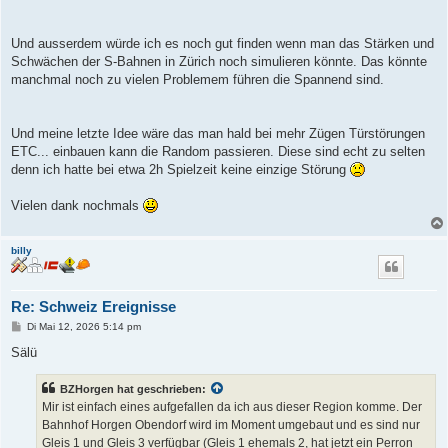
Und ausserdem würde ich es noch gut finden wenn man das Stärken und
Schwächen der S-Bahnen in Zürich noch simulieren könnte. Das könnte
manchmal noch zu vielen Problemem führen die Spannend sind.
Und meine letzte Idee wäre das man hald bei mehr Zügen Türstörungen
ETC... einbauen kann die Random passieren. Diese sind echt zu selten
denn ich hatte bei etwa 2h Spielzeit keine einzige Störung
Vielen dank nochmals
billy
Re: Schweiz Ereignisse
B
Di Mai 12, 2026 5:14 pm
e
i
Sälü
t
r
a
BZHorgen hat geschrieben:
g
Mir ist einfach eines aufgefallen da ich aus dieser Region komme. Der
Bahnhof Horgen Obendorf wird im Moment umgebaut und es sind nur
Gleis 1 und Gleis 3 verfügbar (Gleis 1 ehemals 2, hat jetzt ein Perron