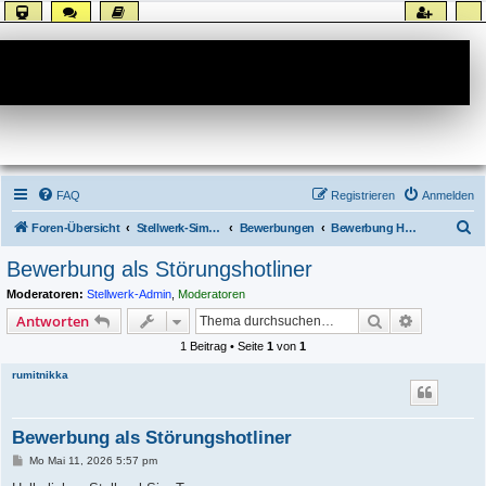
Forum
FAQ
Registrieren
Anmelden
S
Foren-Übersicht
Stellwerk-Sim allgemein
Bewerbungen
Bewerbung Hotline
u
Bewerbung als Störungshotliner
c
Moderatoren:
Stellwerk-Admin
,
Moderatoren
h
Suche
Erweiterte
Antworten
e
1 Beitrag • Seite
1
von
1
rumitnikka
Bewerbung als Störungshotliner
B
Mo Mai 11, 2026 5:57 pm
e
i