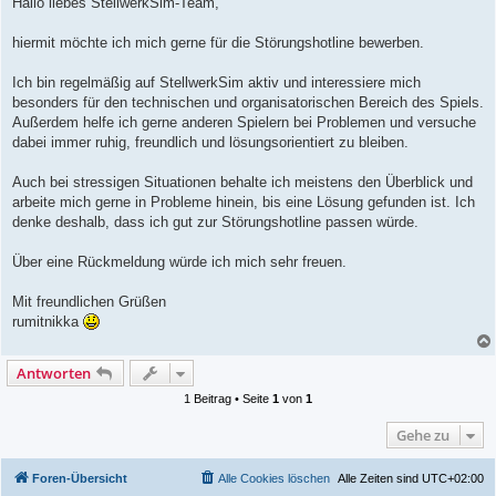
Hallo liebes StellwerkSim-Team,
t
r
a
hiermit möchte ich mich gerne für die Störungshotline bewerben.
g
Ich bin regelmäßig auf StellwerkSim aktiv und interessiere mich
besonders für den technischen und organisatorischen Bereich des Spiels.
Außerdem helfe ich gerne anderen Spielern bei Problemen und versuche
dabei immer ruhig, freundlich und lösungsorientiert zu bleiben.
Auch bei stressigen Situationen behalte ich meistens den Überblick und
arbeite mich gerne in Probleme hinein, bis eine Lösung gefunden ist. Ich
denke deshalb, dass ich gut zur Störungshotline passen würde.
Über eine Rückmeldung würde ich mich sehr freuen.
Mit freundlichen Grüßen
rumitnikka
Antworten
1 Beitrag • Seite
1
von
1
Gehe zu
Foren-Übersicht
Alle Cookies löschen
Alle Zeiten sind
UTC+02:00