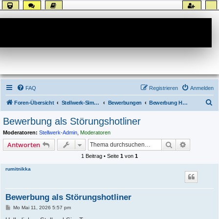
Forum
FAQ
Registrieren
Anmelden
S
Foren-Übersicht
Stellwerk-Sim allgemein
Bewerbungen
Bewerbung Hotline
u
Bewerbung als Störungshotliner
c
Moderatoren:
Stellwerk-Admin
,
Moderatoren
h
Suche
Erweiterte
Antworten
e
1 Beitrag • Seite
1
von
1
rumitnikka
Bewerbung als Störungshotliner
B
Mo Mai 11, 2026 5:57 pm
e
i