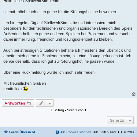
Hallo liebes StellwerkSim-Team,
t
r
a
hiermit möchte ich mich gerne für die Störungshotline bewerben.
g
Ich bin regelmäßig auf StellwerkSim aktiv und interessiere mich
besonders für den technischen und organisatorischen Bereich des Spiels.
Außerdem helfe ich gerne anderen Spielern bei Problemen und versuche
dabei immer ruhig, freundlich und lösungsorientiert zu bleiben.
Auch bei stressigen Situationen behalte ich meistens den Überblick und
arbeite mich gerne in Probleme hinein, bis eine Lösung gefunden ist. Ich
denke deshalb, dass ich gut zur Störungshotline passen würde.
Über eine Rückmeldung würde ich mich sehr freuen.
Mit freundlichen Grüßen
rumitnikka
Antworten
1 Beitrag • Seite
1
von
1
Gehe zu
Foren-Übersicht
Alle Cookies löschen
Alle Zeiten sind
UTC+02:00