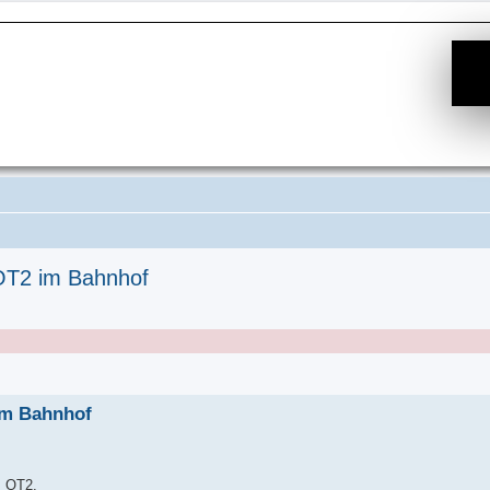
 OT2 im Bahnhof
e Suche
 im Bahnhof
s OT2.