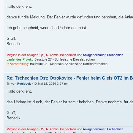
e
i
Hallo derklient,
t
r
a
danke für die Meldung. Der Fehler wurde gefunden und behoben, die Anlag
g
Ich gebe bescheid, wenn das Update durch ist.
Gruß,
Benedikt
Mitglied in der Anlagen-QS, R-Admin Tschechien
und
Anlagenerbauer Tschechien
Laufendes Projekt:
Baustufe 27 - Schlesische Dieselstrecken
In Vorbereitung:
Baustufe 28 - Mährisch-Schlesische Korridorstrecken
Re: Tschechien Ost: Otrokovice - Fehler beim Gleis OT2 im 
B
von
RegioLok
»
Di Mai 12, 2026 3:57 pm
e
i
Hallo derklient,
t
r
a
das Update ist durch, der Fehler ist somit behoben. Danke nochmal für d
g
Gruß,
Benedik
Mitglied in der Anlagen-QS, R-Admin Tschechien
und
Anlagenerbauer Tschechien