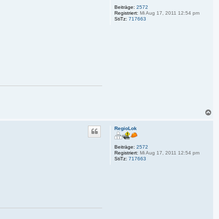
b
Beiträge:
2572
e
Registriert:
Mi Aug 17, 2011 12:54 pm
StiTz:
717663
n
N
a
c
RegioLok
h
o
b
Beiträge:
2572
e
Registriert:
Mi Aug 17, 2011 12:54 pm
StiTz:
717663
n