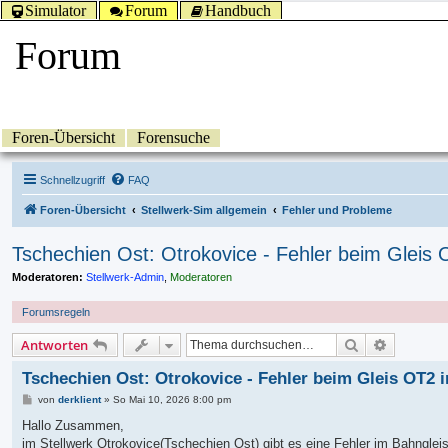
Simulator
Forum
Handbuch
Forum
Foren-Übersicht
Forensuche
Schnellzugriff
FAQ
Foren-Übersicht
Stellwerk-Sim allgemein
Fehler und Probleme
Tschechien Ost: Otrokovice - Fehler beim Gleis
Moderatoren:
Stellwerk-Admin
,
Moderatoren
Forumsregeln
Suche
Erweitert
Antworten
Tschechien Ost: Otrokovice - Fehler beim Gleis OT2
B
von
derklient
»
So Mai 10, 2026 8:00 pm
e
i
Hallo Zusammen,
t
im Stellwerk Otrokovice(Tschechien Ost) gibt es eine Fehler im Bahnglei
r