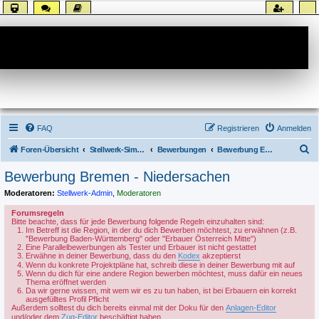
Forum
FAQ
Registrieren
Anmelden
S
Foren-Übersicht
Stellwerk-Sim allgemein
Bewerbungen
Bewerbung Erbauer
u
Bewerbung Bremen - Niedersachen
c
Moderatoren:
Stellwerk-Admin
,
Moderatoren
h
Forumsregeln
e
Bitte beachte, dass für jede Bewerbung folgende Regeln einzuhalten sind:
Im Betreff ist die Region, in der du dich Bewerben möchtest, zu erwähnen (z.B.
"Bewerbung Baden-Württemberg" oder "Erbauer Österreich Mitte")
Eine Parallelbewerbungen als Tester und Erbauer ist nicht gestattet
Erwähne in deiner Bewerbung, dass du den
Kodex
akzeptierst
Wenn du konkrete Projektpläne hat, schreib diese in deiner Bewerbung mit auf
Wenn du dich für eine andere Region bewerben möchtest, muss dafür ein neues
Thema eröffnet werden
Da wir gerne wissen, mit wem wir es zu tun haben, ist bei Erbauern ein korrekt
ausgefülltes Profil Pflicht
Außerdem solltest du dich bereits einmal mit der Doku für den
Anlagen-Editor
und/oder dem
Zug-Editor
beschäftigt haben.