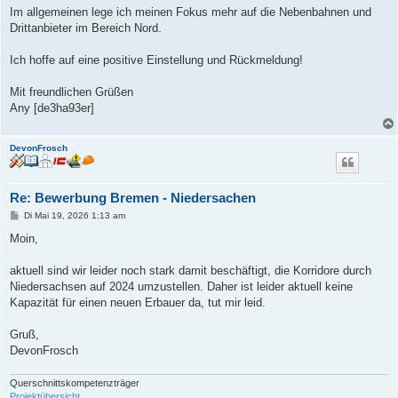
Im allgemeinen lege ich meinen Fokus mehr auf die Nebenbahnen und
Drittanbieter im Bereich Nord.
Ich hoffe auf eine positive Einstellung und Rückmeldung!
Mit freundlichen Grüßen
Any [de3ha93er]
DevonFrosch
Re: Bewerbung Bremen - Niedersachen
B
Di Mai 19, 2026 1:13 am
e
i
Moin,
t
r
a
aktuell sind wir leider noch stark damit beschäftigt, die Korridore durch
g
Niedersachsen auf 2024 umzustellen. Daher ist leider aktuell keine
Kapazität für einen neuen Erbauer da, tut mir leid.
Gruß,
DevonFrosch
Querschnittskompetenzträger
Projektübersicht