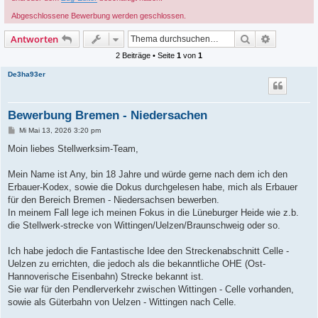
Abgeschlossene Bewerbung werden geschlossen.
Suche
Erweiterte
Antworten
2 Beiträge • Seite
1
von
1
De3ha93er
Bewerbung Bremen - Niedersachen
B
Mi Mai 13, 2026 3:20 pm
e
i
Moin liebes Stellwerksim-Team,
t
r
a
Mein Name ist Any, bin 18 Jahre und würde gerne nach dem ich den
g
Erbauer-Kodex, sowie die Dokus durchgelesen habe, mich als Erbauer
für den Bereich Bremen - Niedersachsen bewerben.
In meinem Fall lege ich meinen Fokus in die Lüneburger Heide wie z.b.
die Stellwerk-strecke von Wittingen/Uelzen/Braunschweig oder so.
Ich habe jedoch die Fantastische Idee den Streckenabschnitt Celle -
Uelzen zu errichten, die jedoch als die bekanntliche OHE (Ost-
Hannoverische Eisenbahn) Strecke bekannt ist.
Sie war für den Pendlerverkehr zwischen Wittingen - Celle vorhanden,
sowie als Güterbahn von Uelzen - Wittingen nach Celle.