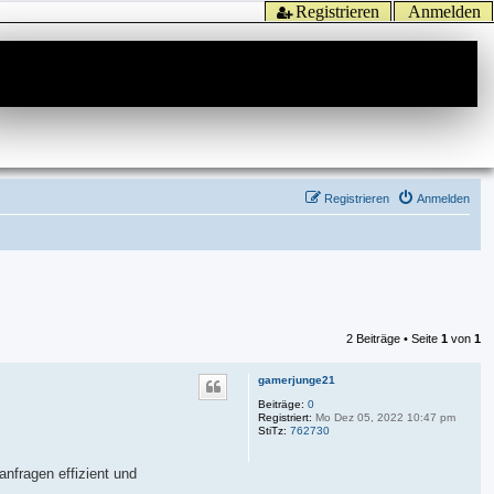
Registrieren
Anmelden
Registrieren
Anmelden
2 Beiträge • Seite
1
von
1
gamerjunge21
Beiträge:
0
Registriert:
Mo Dez 05, 2022 10:47 pm
StiTz:
762730
anfragen effizient und