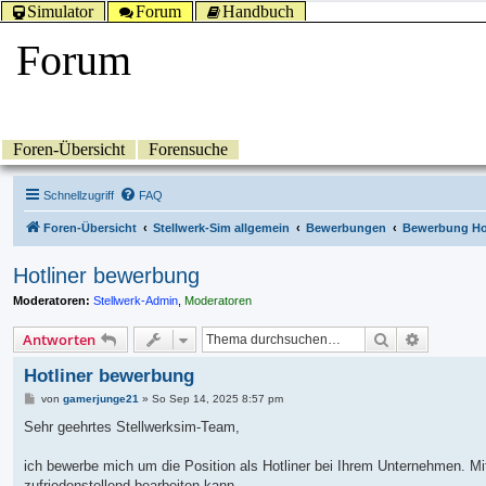
Simulator
Forum
Handbuch
Forum
Foren-Übersicht
Forensuche
Schnellzugriff
FAQ
Foren-Übersicht
Stellwerk-Sim allgemein
Bewerbungen
Bewerbung Ho
Hotliner bewerbung
Moderatoren:
Stellwerk-Admin
,
Moderatoren
Suche
Erweitert
Antworten
Hotliner bewerbung
B
von
gamerjunge21
»
So Sep 14, 2025 8:57 pm
e
i
Sehr geehrtes Stellwerksim-Team,
t
r
a
ich bewerbe mich um die Position als Hotliner bei Ihrem Unternehmen. Mit
g
zufriedenstellend bearbeiten kann.