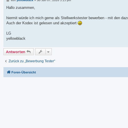
von
yellowblack
»
So Jun 07, 2026 5:15 pm
e
i
Hallo zusammen,
t
r
a
hiermit würde ich mich gerne als Stellwerkstester bewerben - mit den da
g
Auch der Kodex ist gelesen und akzeptiert
LG
yellowblack
Antworten
Zurück zu „Bewerbung Tester“
Foren-Übersicht