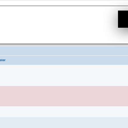
ster
e Suche