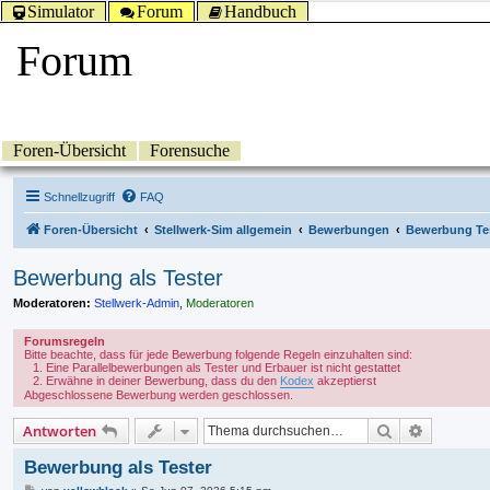
Simulator
Forum
Handbuch
Forum
Foren-Übersicht
Forensuche
Schnellzugriff
FAQ
Foren-Übersicht
Stellwerk-Sim allgemein
Bewerbungen
Bewerbung Te
Bewerbung als Tester
Moderatoren:
Stellwerk-Admin
,
Moderatoren
Forumsregeln
Bitte beachte, dass für jede Bewerbung folgende Regeln einzuhalten sind:
Eine Parallelbewerbungen als Tester und Erbauer ist nicht gestattet
Erwähne in deiner Bewerbung, dass du den
Kodex
akzeptierst
Abgeschlossene Bewerbung werden geschlossen.
Suche
Erweitert
Antworten
Bewerbung als Tester
B