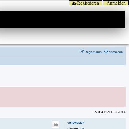
Registrieren
Anmelden
Registrieren
Anmelden
1 Beitrag • Seite
1
von
1
yellowblack
Beiträge:
10