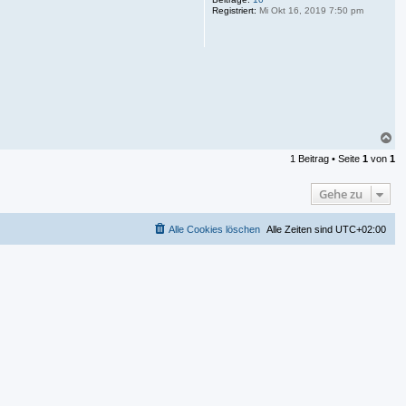
Registriert:
Mi Okt 16, 2019 7:50 pm
N
a
1 Beitrag • Seite
1
von
1
c
h
o
Gehe zu
b
e
n
Alle Cookies löschen
Alle Zeiten sind
UTC+02:00