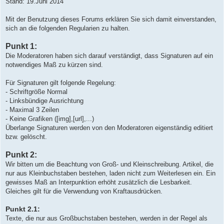
Stand: 19.Juni 2014
t
r
a
Mit der Benutzung dieses Forums erklären Sie sich damit einverstanden,
g
sich an die folgenden Regularien zu halten.
Punkt 1:
Die Moderatoren haben sich darauf verständigt, dass Signaturen auf ein
notwendiges Maß zu kürzen sind.
Für Signaturen gilt folgende Regelung:
- Schriftgröße Normal
- Linksbündige Ausrichtung
- Maximal 3 Zeilen
- Keine Grafiken ([img],[url],...)
Überlange Signaturen werden von den Moderatoren eigenständig editiert
bzw. gelöscht.
Punkt 2:
Wir bitten um die Beachtung von Groß- und Kleinschreibung. Artikel, die
nur aus Kleinbuchstaben bestehen, laden nicht zum Weiterlesen ein. Ein
gewisses Maß an Interpunktion erhöht zusätzlich die Lesbarkeit.
Gleiches gilt für die Verwendung von Kraftausdrücken.
Punkt 2.1:
Texte, die nur aus Großbuchstaben bestehen, werden in der Regel als