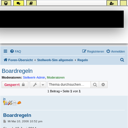
Forum
FAQ
Registrieren
Anmelden
S
Foren-Übersicht
Stellwerk-Sim allgemein
Regeln
u
Boardregeln
c
Moderatoren:
Stellwerk-Admin
,
Moderatoren
h
Suche
Erweiterte S
Gesperrt
e
1 Beitrag • Seite
1
von
1
js
Boardregeln
B
Mi Mai 10, 2006 10:52 pm
e
i