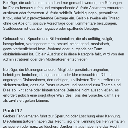
Beiträge, die aufrührerisch sind und nur gemacht werden, um Störungen
im Forum hervorzurufen und entsprechende Aufruhr-Antworten ermuntern,
auslösen oder fortsetzen. Aufruhr schließt Beleidigungen, persönliche
Kritik, oder Wut provozierende Beiträge ein. Beispielsweise ein Thread
ohne die Absicht, positive Vorschläge oder Kommentare beizutragen.
Stattdessen ist das Ziel negative oder spaltende Beiträge.
Gebrauch von Sprache und Bildmaterialien, die als unflätig, vulgär,
hassgeladen, voreingenommen, sexuell belästigend, rassistisch,
gewaltverherrlichend bzw. -fördernd oder in irgendeiner Form
diskriminierend ist. Ob ein Ausdruck in diese Kategorie fällt, wird von den
Administratoren oder den Moderatoren entschieden.
Beiträge, die Meinungen anderer Mitglieder persönlich angreifen,
beleidigen, bedrohen, drangsalieren, oder klar missachten. D.h. in
angeregten Diskussionen, den richtigen, zivilisierten Ton zu treffen und
sicherzustellen, dass die Posts relevant und passend zum Thema sind.
Dies soll kritische oder hinterfragende Beiträge nicht ausschließen, es
erfordert jedoch eine sorgfältige Wahl des Tons der Sprache, damit sie
als zivilisiert gelten können.
Punkt 17:
Grobes Fehlverhalten führt zur Sperrung oder Löschung einer Kennung.
Die Administratoren haben das Recht, jegliche Kennung bei Fehlverhalten
zu sperren oder ganz zu löschen. Darüber hinaus haben sie das Recht