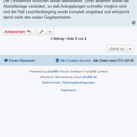
Der Ostbahnhof München würde überarbeitet. Unter anderem wurde die
t
Abstellanlage verändert, so daß Ankupplungen schneller möglich sind
r
a
und der Halt Leuchtenbergring wurde komplett umgebaut und entspricht
g
damit mehr den realen Gegebenheiten.
Antworten
1 Beitrag • Seite
1
von
1
Gehe zu
Foren-Übersicht
Alle Cookies löschen
Alle Zeiten sind
UTC+02:00
Powered by
phpBB
® Forum Software © phpBB Limited
Deutsche Übersetzung durch
phpBB.de
Datenschutz
|
Nutzungsbedingungen
Impressum