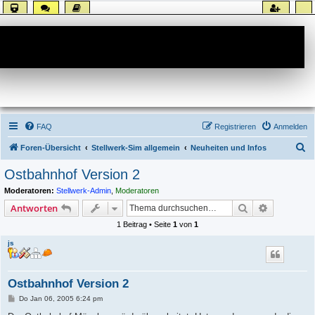
Forum
FAQ
Registrieren
Anmelden
S
Foren-Übersicht
Stellwerk-Sim allgemein
Neuheiten und Infos
u
Ostbahnhof Version 2
c
Moderatoren:
Stellwerk-Admin
,
Moderatoren
h
Suche
Erweiterte
Antworten
e
1 Beitrag • Seite
1
von
1
js
Ostbahnhof Version 2
B
Do Jan 06, 2005 6:24 pm
e
i