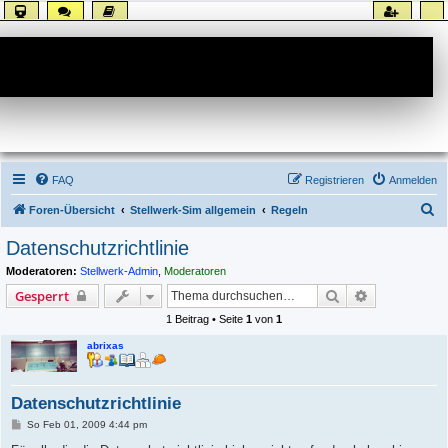
Forum
FAQ
Registrieren
Anmelden
S
Foren-Übersicht
Stellwerk-Sim allgemein
Regeln
u
Datenschutzrichtlinie
c
Moderatoren:
Stellwerk-Admin
,
Moderatoren
h
Suche
Erweiterte S
Gesperrt
e
1 Beitrag • Seite
1
von
1
abrixas
Datenschutzrichtlinie
B
So Feb 01, 2009 4:44 pm
e
i