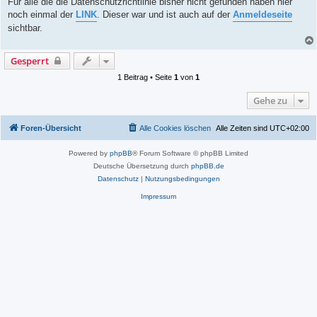
Für alle die die Datenschutzrichtlinie bisher nicht gefunden haben hier
t
noch einmal der
LINK
. Dieser war und ist auch auf der
Anmeldeseite
r
a
sichtbar.
g
Gesperrt
1 Beitrag • Seite
1
von
1
Gehe zu
Foren-Übersicht
Alle Cookies löschen
Alle Zeiten sind
UTC+02:00
Powered by
phpBB
® Forum Software © phpBB Limited
Deutsche Übersetzung durch
phpBB.de
Datenschutz
|
Nutzungsbedingungen
Impressum