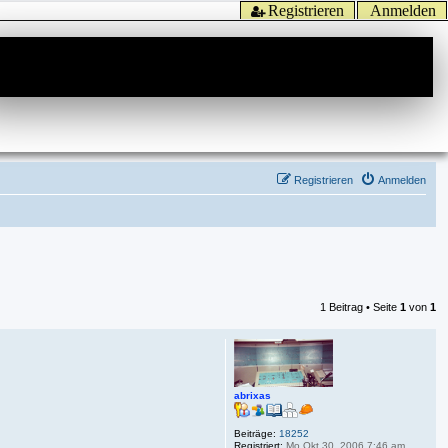
Registrieren
Anmelden
Registrieren
Anmelden
1 Beitrag • Seite
1
von
1
abrixas
Beiträge:
18252
Registriert:
Mo Okt 30, 2006 7:46 am