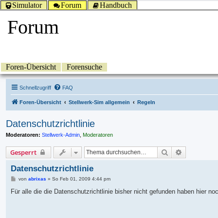
Simulator
Forum
Handbuch
Forum
Foren-Übersicht
Forensuche
Schnellzugriff
FAQ
Foren-Übersicht
Stellwerk-Sim allgemein
Regeln
Datenschutzrichtlinie
Moderatoren:
Stellwerk-Admin
,
Moderatoren
Suche
Erweiterte 
Gesperrt
Datenschutzrichtlinie
B
von
abrixas
»
So Feb 01, 2009 4:44 pm
e
i
Für alle die die Datenschutzrichtlinie bisher nicht gefunden haben hier n
t
r
a
g