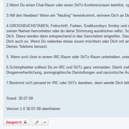
2.Wenn Du einen Chat-Raum oder einen StiTz-Konferenzraum betrittst, spr
3.Hilf den Newbies! Wenn ein "Neuling" hereinkommt, erinnere Dich an D
4.GROSSBUCHSTABEN, Fettschrift, Farben, Grafiksmileys Smiley und so
seinen Namen hervorhebst oder du deine Stimmung ausdrücken willst. Sol
Dich. Diese werden dann entsprechend in das Geschehen eingreifen. Dass
Dich auch so. Wenn Du nebenbei etwas essen möchtest oder Dich mit and
Deines Telefons benutzt.
5. Wenn sich User in einem IRC-Raum oder StiTz-Raum unterhalten, unter
6.Schimpfwörter solltest Du im IRC und StiTz ganz vermeiden. Damit zieh
Drogenverherrlichung, pornographische Darstellungen und rassistische Äu
7.Benimmt sich jemand im IRC oder StiTz daneben, dann wende Dich bitt
Stand: 30.07.09
Version 1.0 30.07.09 oberrheiner
Gesperrt