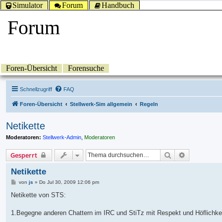
Simulator
Forum
Handbuch
Forum
Foren-Übersicht
Forensuche
Schnellzugriff
FAQ
Foren-Übersicht
Stellwerk-Sim allgemein
Regeln
Netikette
Moderatoren:
Stellwerk-Admin
,
Moderatoren
Suche
Erweiterte 
Gesperrt
Netikette
B
von
js
»
Do Jul 30, 2009 12:06 pm
e
i
Netikette von STS:
t
r
a
1.Begegne anderen Chattern im IRC und StiTz mit Respekt und Höflichkei
g