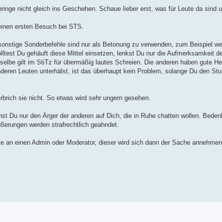
inge nicht gleich ins Geschehen. Schaue lieber erst, was für Leute da sind
einen ersten Besuch bei STS.
nstige Sonderbefehle sind nur als Betonung zu verwenden, zum Beispiel w
ltest Du gehäuft diese Mittel einsetzen, lenkst Du nur die Aufmerksamkeit 
elbe gilt im StiTz für übermäßig lautes Schreien. Die anderen haben gute He
eren Leuten unterhälst, ist das überhaupt kein Problem, solange Du den S
brich sie nicht. So etwas wird sehr ungern gesehen.
st Du nur den Ärger der anderen auf Dich, die in Ruhe chatten wollen. Beden
ßerungen werden strafrechtlich geahndet.
e an einen Admin oder Moderator, dieser wird sich dann der Sache annehmen