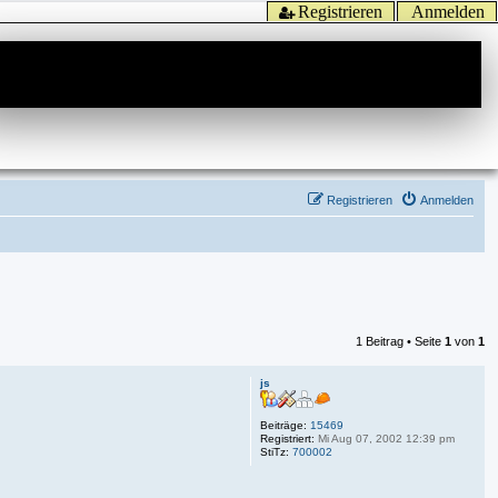
Registrieren
Anmelden
Registrieren
Anmelden
1 Beitrag • Seite
1
von
1
js
Beiträge:
15469
Registriert:
Mi Aug 07, 2002 12:39 pm
StiTz:
700002