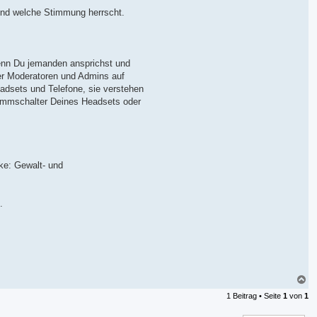
 und welche Stimmung herrscht.
enn Du jemanden ansprichst und
der Moderatoren und Admins auf
adsets und Telefone, sie verstehen
tummschalter Deines Headsets oder
ke: Gewalt- und
.
N
a
1 Beitrag • Seite
1
von
1
c
h