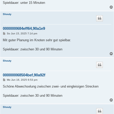
a
Spieldauer: unter 15 Minuten
g
Shouty
0000000684eff64,90a1e9
B
So Jun 15, 2025 7:14 pm
e
i
Mit guter Planung im Knoten sehr gut spielbar.
t
r
a
Spieldauer: zwischen 30 und 90 Minuten
g
Shouty
000000068504bef,90a92f
B
Mo Jun 16, 2025 6:53 pm
e
i
Schöne Abwechselung zwischen zwei- und eingleisigen Strecken
t
r
a
Spieldauer: zwischen 30 und 90 Minuten
g
Shouty