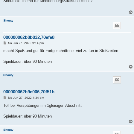
Shoutbox Thema für Mecklenburg/Stralsund-Ribnitz
t
r
a
g
Shouty
000000062b8b032,70efe8
B
So Jun 26, 2022 9:14 pm
e
i
macht Spaß und gut für Fortgeschrittene. viel zu tun in Stoßzeiten
t
r
a
Spieldauer: über 90 Minuten
g
Shouty
000000062b9c006,70f51b
B
Mo Jun 27, 2022 4:34 pm
e
i
Toll bei Verspätungen im 1gleisigen Abschnitt
t
r
a
Spieldauer: über 90 Minuten
g
Shouty