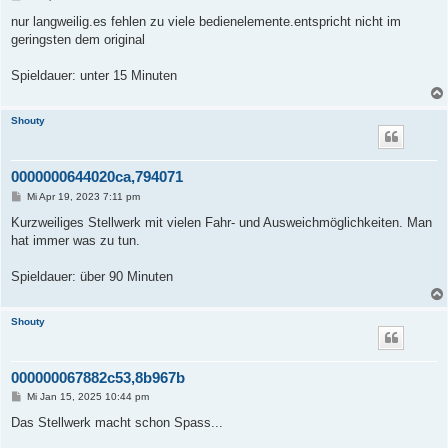
e
i
nur langweilig.es fehlen zu viele bedienelemente.entspricht nicht im
t
geringsten dem original
r
a
g
Spieldauer: unter 15 Minuten
Shouty
0000000644020ca,794071
B
Mi Apr 19, 2023 7:11 pm
e
i
Kurzweiliges Stellwerk mit vielen Fahr- und Ausweichmöglichkeiten. Man
t
hat immer was zu tun.
r
a
g
Spieldauer: über 90 Minuten
Shouty
000000067882c53,8b967b
B
Mi Jan 15, 2025 10:44 pm
e
i
Das Stellwerk macht schon Spass...
t
r