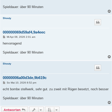
t
r
a
Spieldauer: über 90 Minuten
g
Shouty
000000069d59af4,9a4eec
B
Mi Apr 08, 2026 2:01 am
e
i
hervorragend
t
r
a
Spieldauer: über 90 Minuten
g
Shouty
00000006a00d3de,9b619c
B
So Mai 10, 2026 8:52 pm
e
i
echt bombe stellwerk, sehr gut. zu zweit mit Rügen besetzt, noch besser
t
r
a
Spieldauer: über 90 Minuten
g
Antworten