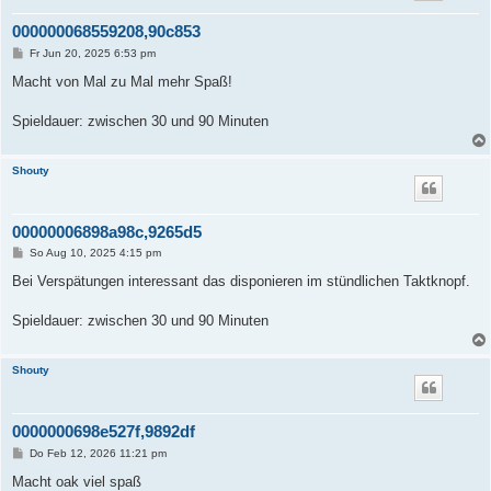
000000068559208,90c853
B
Fr Jun 20, 2025 6:53 pm
e
i
Macht von Mal zu Mal mehr Spaß!
t
r
a
Spieldauer: zwischen 30 und 90 Minuten
g
Shouty
00000006898a98c,9265d5
B
So Aug 10, 2025 4:15 pm
e
i
Bei Verspätungen interessant das disponieren im stündlichen Taktknopf.
t
r
a
Spieldauer: zwischen 30 und 90 Minuten
g
Shouty
0000000698e527f,9892df
B
Do Feb 12, 2026 11:21 pm
e
i
Macht oak viel spaß