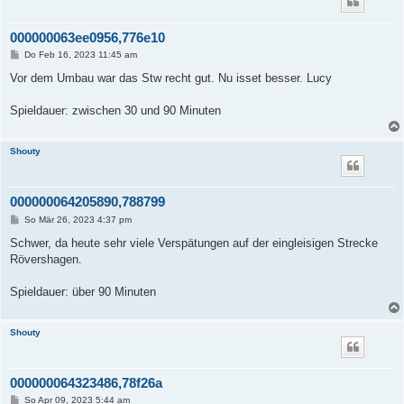
000000063ee0956,776e10
B
Do Feb 16, 2023 11:45 am
e
i
Vor dem Umbau war das Stw recht gut. Nu isset besser. Lucy
t
r
a
Spieldauer: zwischen 30 und 90 Minuten
g
Shouty
000000064205890,788799
B
So Mär 26, 2023 4:37 pm
e
i
Schwer, da heute sehr viele Verspätungen auf der eingleisigen Strecke
t
Rövershagen.
r
a
g
Spieldauer: über 90 Minuten
Shouty
000000064323486,78f26a
B
So Apr 09, 2023 5:44 am