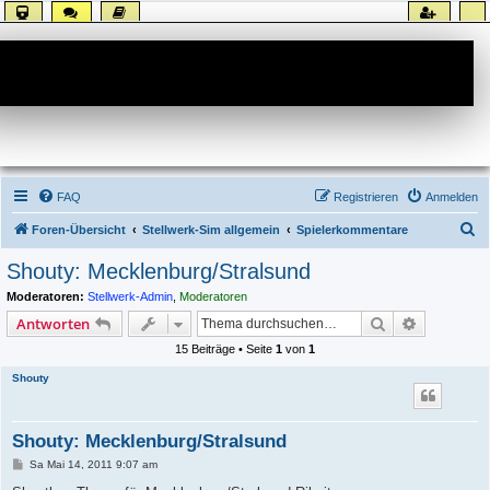
Forum
FAQ
Registrieren
Anmelden
S
Foren-Übersicht
Stellwerk-Sim allgemein
Spielerkommentare
u
Shouty: Mecklenburg/Stralsund
c
Moderatoren:
Stellwerk-Admin
,
Moderatoren
h
Suche
Erweiterte
Antworten
e
15 Beiträge • Seite
1
von
1
Shouty
Shouty: Mecklenburg/Stralsund
B
Sa Mai 14, 2011 9:07 am
e
i