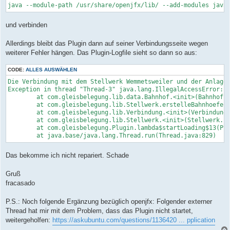
java --module-path /usr/share/openjfx/lib/ --add-modules java
und verbinden
Allerdings bleibt das Plugin dann auf seiner Verbindungsseite wegen
weiterer Fehler hängen. Das Plugin-Logfile sieht so dann so aus:
CODE:
ALLES AUSWÄHLEN
Die Verbindung mit dem Stellwerk Wemmetsweiler und der Anlagen
Exception in thread "Thread-3" java.lang.IllegalAccessError: c
	at com.gleisbelegung.lib.data.Bahnhof.<init>(Bahnhof.java:34)

	at com.gleisbelegung.lib.Stellwerk.erstelleBahnhoefe(Stellwerk.java:68)

	at com.gleisbelegung.lib.Verbindung.<init>(Verbindung.java:103)

	at com.gleisbelegung.lib.Stellwerk.<init>(Stellwerk.java:48)

	at com.gleisbelegung.Plugin.lambda$startLoading$13(Plugin.java:244)

	at java.base/java.lang.Thread.run(Thread.java:829)
Das bekomme ich nicht repariert. Schade
Gruß
fracasado
P.S.: Noch folgende Ergänzung bezüglich openjfx: Folgender externer
Thread hat mir mit dem Problem, dass das Plugin nicht startet,
weitergeholfen:
https://askubuntu.com/questions/1136420 ... pplication