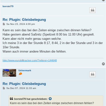
borstel79
Re: Plugin: Gleisbelegung
B
Sa Nov 23, 2024 4:00 pm
e
i
Kann es sein das bei den Zeiten einige zwischen drinnen fehlen?
t
Habe gestern abend Saßnitz (Speilzeit 8:00 bis 11:00 Uhr) gespielt.
r
a
Kann aber nicht mehr genau sagen welche.
g
Ich meine 3 in der 8er Stunde 8:17, 8:44, 2 in der 9er Stunde und 3 in der
10er Stunde.
Waren auch immer andere Minuten die fehlten.
http://www.eurobilltracker.com/?referer=144648
Uckermark
Re: Plugin: Gleisbelegung
B
Sa Dez 07, 2024 11:33 am
e
i
t
borstel79 hat geschrieben:
r
a
Kann es sein das bei den Zeiten einige zwischen drinnen fehlen?
g