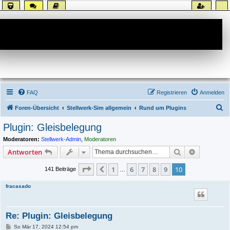
Forum
FAQ
Registrieren
Anmelden
S
Foren-Übersicht
Stellwerk-Sim allgemein
Rund um Plugins
u
Plugin: Gleisbelegung
c
Moderatoren:
Stellwerk-Admin
,
Moderatoren
h
Suche
Erweiterte
Antworten
e
Seite
10
von
10
1
6
7
8
9
10
Vorherige
141 Beiträge
…
fracasado
Re: Plugin: Gleisbelegung
B
So Mär 17, 2024 12:54 pm