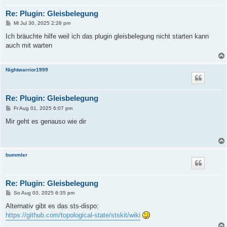
Re: Plugin: Gleisbelegung
B
Mi Jul 30, 2025 2:28 pm
e
i
Ich bräuchte hilfe weil ich das plugin gleisbelegung nicht starten kann
t
auch mit warten
r
a
g
Nightwarrior1999
Re: Plugin: Gleisbelegung
B
Fr Aug 01, 2025 6:07 pm
e
i
Mir geht es genauso wie dir
t
r
a
g
bummler
Re: Plugin: Gleisbelegung
B
So Aug 03, 2025 6:35 pm
e
i
Alternativ gibt es das sts-dispo:
t
https://github.com/topological-state/stskit/wiki
r
a