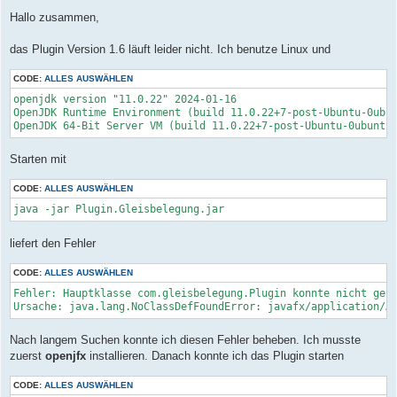
e
i
Hallo zusammen,
t
r
a
das Plugin Version 1.6 läuft leider nicht. Ich benutze Linux und
g
CODE:
ALLES AUSWÄHLEN
openjdk version "11.0.22" 2024-01-16

OpenJDK Runtime Environment (build 11.0.22+7-post-Ubuntu-0ubun
Starten mit
CODE:
ALLES AUSWÄHLEN
java -jar Plugin.Gleisbelegung.jar 
liefert den Fehler
CODE:
ALLES AUSWÄHLEN
Fehler: Hauptklasse com.gleisbelegung.Plugin konnte nicht gefu
Ursache: java.lang.NoClassDefFoundError: javafx/application/A
Nach langem Suchen konnte ich diesen Fehler beheben. Ich musste
zuerst
openjfx
installieren. Danach konnte ich das Plugin starten
CODE:
ALLES AUSWÄHLEN