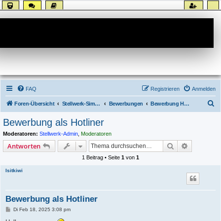
Forum
FAQ
Registrieren
Anmelden
S
Foren-Übersicht
Stellwerk-Sim allgemein
Bewerbungen
Bewerbung Hotline
u
Bewerbung als Hotliner
c
Moderatoren:
Stellwerk-Admin
,
Moderatoren
h
Suche
Erweiterte
Antworten
e
1 Beitrag • Seite
1
von
1
Isitkiwi
Bewerbung als Hotliner
B
Di Feb 18, 2025 3:08 pm
e
i