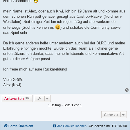
Hallo zusammen,
t
r
a
mein Name ist Alex, oder auch Kiwi, ich bin 19 Jahre alt und komme aus
g
dem schönen Ruhrpott genauer gesagt aus Castrop-Rauxel (Nordrhein-
Westfalen). Seit einiger Zeit bin ich regelmäßig auf stellwerksim.de
unterwegs (Suchtis kennen es
) und schätze die Community sowie
das Spiel sehr.
Da ich gerne anderen helfe unter anderem auch bei der DLRG und meine
Erfahrung einbringen möchte, würde ich das Team als Hotliner gerne
unterstützen. Ich denke, dass meine hilfsbereite und kommunikative Art
gut zu dieser Aufgabe passt.
Ich freue mich auf eure Rückmeldung!
Viele Grüße
Alex (Kiwi)
Antworten
1 Beitrag • Seite
1
von
1
Gehe zu
Foren-Übersicht
Alle Cookies löschen
Alle Zeiten sind
UTC+02:00