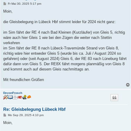
B
Fr Mai 30, 2025 5:17 pm
e
i
Moin,
t
r
a
die Gleisbelegung in Lübeck Hbf stimmt leider für 2024 nicht ganz:
g
im Sim fährt der RE 4 nach Bad Kleinen (Kurzläufer) von Gleis 5, richtig
wäre auch hier Gleis 1 wie bei den Zügen die weiter nach Stettin
verkehren
im Sim fährt der RE 8 nach Lübeck-Travemünde Strand von Gleis 8,
richtig wäre hier entweder Gleis 5 (wurde bis ca. Juli / August 2024 so
gefahren) oder (seit August 2024) Gleis 6, der RE 83 nach Lüneburg fährt
dafür dann von Gleis 5. Der RE8X fährt morgens planmäßig von Gleis 8
und kommt auch auf diesem Gleis nachmittags an.
Mit freundlichen Grüßen
DevonFrosch
Re: Gleisbelegung Lübeck Hbf
B
Mo Sep 29, 2025 4:10 pm
e
i
Moin,
t
r