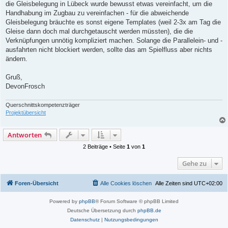
a
die Gleisbelegung in Lübeck wurde bewusst etwas vereinfacht, um die
g
Handhabung im Zugbau zu vereinfachen - für die abweichende
Gleisbelegung bräuchte es sonst eigene Templates (weil 2-3x am Tag die
Gleise dann doch mal durchgetauscht werden müssten), die die
Verknüpfungen unnötig kompliziert machen. Solange die Parallelein- und -
ausfahrten nicht blockiert werden, sollte das am Spielfluss aber nichts
ändern.
Gruß,
DevonFrosch
Querschnittskompetenzträger
Projektübersicht
Antworten
2 Beiträge • Seite
1
von
1
Gehe zu
Foren-Übersicht
Alle Cookies löschen
Alle Zeiten sind
UTC+02:00
Powered by
phpBB
® Forum Software © phpBB Limited
Deutsche Übersetzung durch
phpBB.de
Datenschutz
|
Nutzungsbedingungen