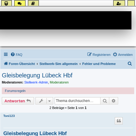
Forum
FAQ
Registrieren
Anmelden
S
Foren-Übersicht
Stellwerk-Sim allgemein
Fehler und Probleme
u
Gleisbelegung Lübeck Hbf
c
Moderatoren:
Stellwerk-Admin
,
Moderatoren
h
Forumsregeln
e
Suche
Erweiterte
Antworten
2 Beiträge • Seite
1
von
1
Toni123
Gleisbelegung Lübeck Hbf