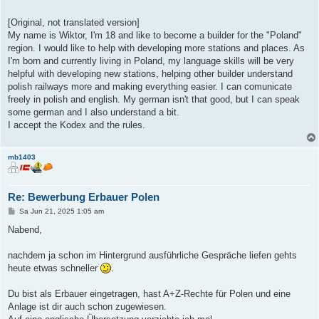
[Original, not translated version]
My name is Wiktor, I'm 18 and like to become a builder for the "Poland"
region. I would like to help with developing more stations and places. As
I'm born and currently living in Poland, my language skills will be very
helpful with developing new stations, helping other builder understand
polish railways more and making everything easier. I can comunicate
freely in polish and english. My german isn't that good, but I can speak
some german and I also understand a bit.
I accept the Kodex and the rules.
mb1403
Re: Bewerbung Erbauer Polen
B
Sa Jun 21, 2025 1:05 am
e
i
Nabend,
t
r
a
nachdem ja schon im Hintergrund ausführliche Gespräche liefen gehts
g
heute etwas schneller
.
Du bist als Erbauer eingetragen, hast A+Z-Rechte für Polen und eine
Anlage ist dir auch schon zugewiesen.