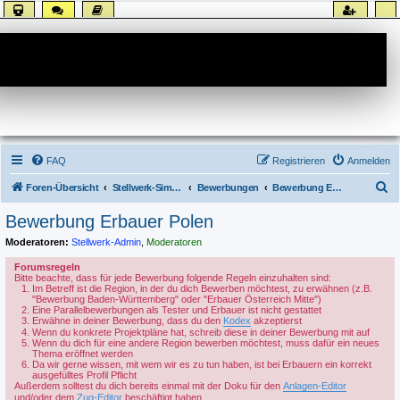
Forum
FAQ
Registrieren
Anmelden
S
Foren-Übersicht
Stellwerk-Sim allgemein
Bewerbungen
Bewerbung Erbauer
u
Bewerbung Erbauer Polen
c
Moderatoren:
Stellwerk-Admin
,
Moderatoren
h
Forumsregeln
e
Bitte beachte, dass für jede Bewerbung folgende Regeln einzuhalten sind:
Im Betreff ist die Region, in der du dich Bewerben möchtest, zu erwähnen (z.B.
"Bewerbung Baden-Württemberg" oder "Erbauer Österreich Mitte")
Eine Parallelbewerbungen als Tester und Erbauer ist nicht gestattet
Erwähne in deiner Bewerbung, dass du den
Kodex
akzeptierst
Wenn du konkrete Projektpläne hat, schreib diese in deiner Bewerbung mit auf
Wenn du dich für eine andere Region bewerben möchtest, muss dafür ein neues
Thema eröffnet werden
Da wir gerne wissen, mit wem wir es zu tun haben, ist bei Erbauern ein korrekt
ausgefülltes Profil Pflicht
Außerdem solltest du dich bereits einmal mit der Doku für den
Anlagen-Editor
und/oder dem
Zug-Editor
beschäftigt haben.