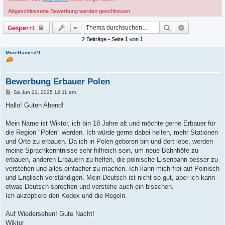
Abgeschlossene Bewerbung werden geschlossen.
Suche
Erweiterte S
Gesperrt
2 Beiträge • Seite
1
von
1
MoreGamesPL
Bewerbung Erbauer Polen
B
Sa Jun 21, 2025 12:11 am
e
i
Hallo! Guten Abend!
t
r
a
Mein Name ist Wiktor, ich bin 18 Jahre alt und möchte gerne Erbauer für
g
die Region "Polen" werden. Ich würde gerne dabei helfen, mehr Stationen
und Orte zu erbauen. Da ich in Polen geboren bin und dort lebe, werden
meine Sprachkenntnisse sehr hilfreich sein, um neue Bahnhöfe zu
erbauen, anderen Erbauern zu helfen, die polnische Eisenbahn besser zu
verstehen und alles einfacher zu machen. Ich kann mich frei auf Polnisch
und Englisch verständigen. Mein Deutsch ist nicht so gut, aber ich kann
etwas Deutsch sprechen und verstehe auch ein bisschen.
Ich akzeptiere den Kodex und die Regeln.
Auf Wiedersehen! Gute Nacht!
Wiktor