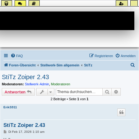
Forum
FAQ
Registrieren
Anmelden
S
Foren-Übersicht
Stellwerk-Sim allgemein
StiTz
u
StiTz Zoiper 2.43
c
Moderatoren:
Stellwerk-Admin
,
Moderatoren
h
Suche
Erweiterte
Antworten
e
2 Beiträge • Seite
1
von
1
ErikS911
StiTz Zoiper 2.43
B
Di Feb 17, 2026 1:10 am
e
i