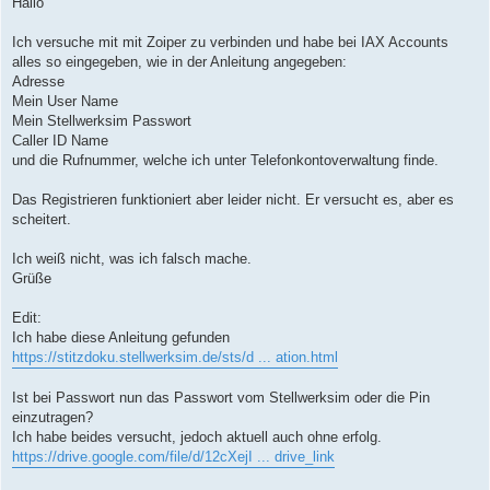
Hallo
t
r
a
Ich versuche mit mit Zoiper zu verbinden und habe bei IAX Accounts
g
alles so eingegeben, wie in der Anleitung angegeben:
Adresse
Mein User Name
Mein Stellwerksim Passwort
Caller ID Name
und die Rufnummer, welche ich unter Telefonkontoverwaltung finde.
Das Registrieren funktioniert aber leider nicht. Er versucht es, aber es
scheitert.
Ich weiß nicht, was ich falsch mache.
Grüße
Edit:
Ich habe diese Anleitung gefunden
https://stitzdoku.stellwerksim.de/sts/d ... ation.html
Ist bei Passwort nun das Passwort vom Stellwerksim oder die Pin
einzutragen?
Ich habe beides versucht, jedoch aktuell auch ohne erfolg.
https://drive.google.com/file/d/12cXejI ... drive_link