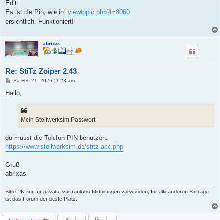
Edit:
Es ist die Pin, wie in:
viewtopic.php?t=8060
ersichtlich. Funktioniert!
abrixas
Re: StiTz Zoiper 2.43
B
Sa Feb 21, 2026 11:23 am
e
i
Hallo,
t
r
a
g
Mein Stellwerksim Passwort
du musst die Telefon-PIN benutzen.
https://www.stellwerksim.de/stitz-acc.php
Gruß
abrixas
Bitte PN nur für private, vertrauliche Mitteilungen verwenden, für alle anderen Beiträge
ist das Forum der beste Platz.