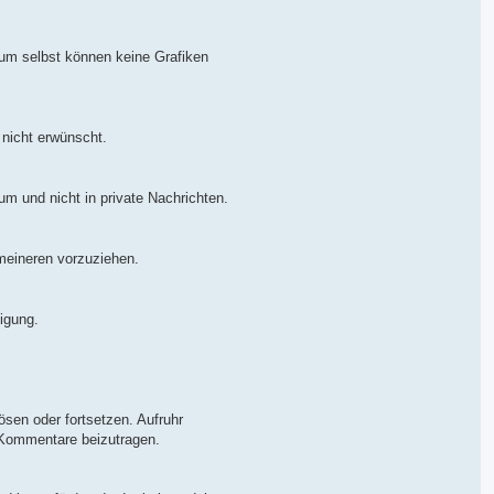
orum selbst können keine Grafiken
 nicht erwünscht.
um und nicht in private Nachrichten.
emeineren vorzuziehen.
igung.
sen oder fortsetzen. Aufruhr
r Kommentare beizutragen.