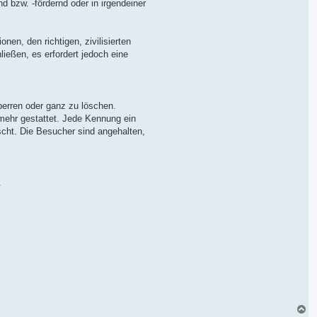
d bzw. -fördernd oder in irgendeiner
nen, den richtigen, zivilisierten
ließen, es erfordert jedoch eine
perren oder ganz zu löschen.
 mehr gestattet. Jede Kennung ein
scht. Die Besucher sind angehalten,
.
N