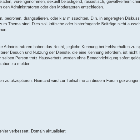
eladen, voreingenommen, sexuell belästigend, rassistisch, gewaltverherrlichen
 von den Administratoren oder den Moderatoren entschieden.
n, bedrohen, drangsalieren, oder klar missachten. D.h. in angeregten Diskussio
um Thema sind. Dies soll kritische oder hinterfragende Beiträge nicht aussch
nnen.
e Administratoren haben das Recht, jegliche Kennung bei Fehlverhalten zu s
iterer Besuch und Nutzung der Dienste, die eine Kennung erfordern, ist nicht
r selben Person trotz Hausverbots werden ohne Benachrichtigung sofort gelö
ration zu melden.
eben zu akzeptieren. Niemand wird zur Teilnahme an diesem Forum gezwungen
ler verbessert, Domain aktualisiert