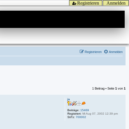
Registrieren
Anmelden
Registrieren
Anmelden
1 Beitrag • Seite
1
von
1
js
Beiträge:
15469
Registriert:
Mi Aug 07, 2002 12:39 pm
StiTz:
700002