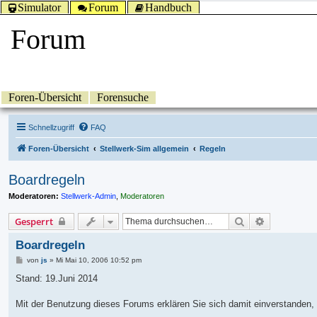
Simulator
Forum
Handbuch
Forum
Foren-Übersicht
Forensuche
Schnellzugriff
FAQ
Foren-Übersicht
Stellwerk-Sim allgemein
Regeln
Boardregeln
Moderatoren:
Stellwerk-Admin
,
Moderatoren
Suche
Erweiterte 
Gesperrt
Boardregeln
B
von
js
»
Mi Mai 10, 2006 10:52 pm
e
i
Stand: 19.Juni 2014
t
r
a
Mit der Benutzung dieses Forums erklären Sie sich damit einverstanden, 
g