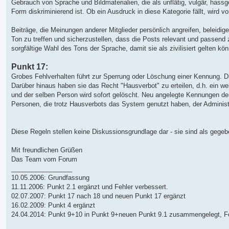
Gebrauch von Sprache und Bildmaterialien, die als unflätig, vulgär, hassg
Form diskriminierend ist. Ob ein Ausdruck in diese Kategorie fällt, wird
Beiträge, die Meinungen anderer Mitglieder persönlich angreifen, beleidige
Ton zu treffen und sicherzustellen, dass die Posts relevant und passend z
sorgfältige Wahl des Tons der Sprache, damit sie als zivilisiert gelten kö
Punkt 17:
Grobes Fehlverhalten führt zur Sperrung oder Löschung einer Kennung. Di
Darüber hinaus haben sie das Recht "Hausverbot" zu erteilen, d.h. ein we
und der selben Person wird sofort gelöscht. Neu angelegte Kennungen de
Personen, die trotz Hausverbots das System genutzt haben, der Administ
Diese Regeln stellen keine Diskussionsgrundlage dar - sie sind als geg
Mit freundlichen Grüßen
Das Team vom Forum
_________________
10.05.2006: Grundfassung
11.11.2006: Punkt 2.1 ergänzt und Fehler verbessert.
02.07.2007: Punkt 17 nach 18 und neuen Punkt 17 ergänzt
16.02.2009: Punkt 4 ergänzt
24.04.2014: Punkt 9+10 in Punkt 9+neuen Punkt 9.1 zusammengelegt, Feh