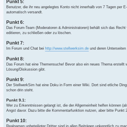
Punkt 5:
Benutzer, die ihr neu angelegtes Konto nicht innerhalb von 7 Tagen per 
automatisch versandt.
Punkt 6:
Das Forum-Team (Moderatoren & Administratoren) behält sich das Recht v
editieren, zu schließen oder zu löschen.
Punkt 7:
Im Forum und Chat bei
http://www.stellwerksim.de
und deren Unterseiten 
Punkt 8:
Das Forum hat eine Themensuche! Bevor also ein neues Thema erstellt wir
Lösung/Diskussion gibt.
Punkt 9:
Der StellwerkSim hat eine Doku in Form einer Wiki. Dort sind etliche Dinge
schon drin steht.
Punkt 9.1:
Wer zu Erkenntnissen gelangt ist, die der Allgemeinheit helfen können (a
Angst davor. Dazu bitte die Kommentarfunktion nutzen, aber bitte Punkt 
Punkt 10:
Realnamen unbeteiligter Dritter sind in allen Beiträgen unkenntlich zu ma