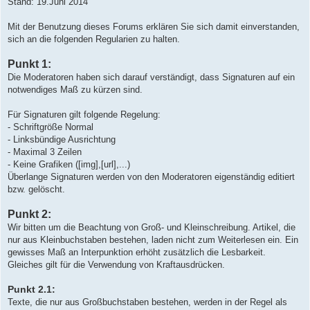
Stand: 19.Juni 2014
t
r
a
Mit der Benutzung dieses Forums erklären Sie sich damit einverstanden,
g
sich an die folgenden Regularien zu halten.
Punkt 1:
Die Moderatoren haben sich darauf verständigt, dass Signaturen auf ein
notwendiges Maß zu kürzen sind.
Für Signaturen gilt folgende Regelung:
- Schriftgröße Normal
- Linksbündige Ausrichtung
- Maximal 3 Zeilen
- Keine Grafiken ([img],[url],...)
Überlange Signaturen werden von den Moderatoren eigenständig editiert
bzw. gelöscht.
Punkt 2:
Wir bitten um die Beachtung von Groß- und Kleinschreibung. Artikel, die
nur aus Kleinbuchstaben bestehen, laden nicht zum Weiterlesen ein. Ein
gewisses Maß an Interpunktion erhöht zusätzlich die Lesbarkeit.
Gleiches gilt für die Verwendung von Kraftausdrücken.
Punkt 2.1:
Texte, die nur aus Großbuchstaben bestehen, werden in der Regel als