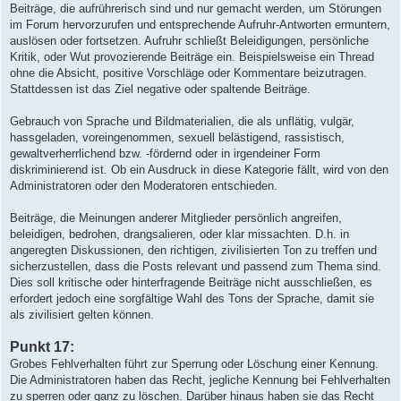
Beiträge, die aufrührerisch sind und nur gemacht werden, um Störungen
im Forum hervorzurufen und entsprechende Aufruhr-Antworten ermuntern,
auslösen oder fortsetzen. Aufruhr schließt Beleidigungen, persönliche
Kritik, oder Wut provozierende Beiträge ein. Beispielsweise ein Thread
ohne die Absicht, positive Vorschläge oder Kommentare beizutragen.
Stattdessen ist das Ziel negative oder spaltende Beiträge.
Gebrauch von Sprache und Bildmaterialien, die als unflätig, vulgär,
hassgeladen, voreingenommen, sexuell belästigend, rassistisch,
gewaltverherrlichend bzw. -fördernd oder in irgendeiner Form
diskriminierend ist. Ob ein Ausdruck in diese Kategorie fällt, wird von den
Administratoren oder den Moderatoren entschieden.
Beiträge, die Meinungen anderer Mitglieder persönlich angreifen,
beleidigen, bedrohen, drangsalieren, oder klar missachten. D.h. in
angeregten Diskussionen, den richtigen, zivilisierten Ton zu treffen und
sicherzustellen, dass die Posts relevant und passend zum Thema sind.
Dies soll kritische oder hinterfragende Beiträge nicht ausschließen, es
erfordert jedoch eine sorgfältige Wahl des Tons der Sprache, damit sie
als zivilisiert gelten können.
Punkt 17:
Grobes Fehlverhalten führt zur Sperrung oder Löschung einer Kennung.
Die Administratoren haben das Recht, jegliche Kennung bei Fehlverhalten
zu sperren oder ganz zu löschen. Darüber hinaus haben sie das Recht