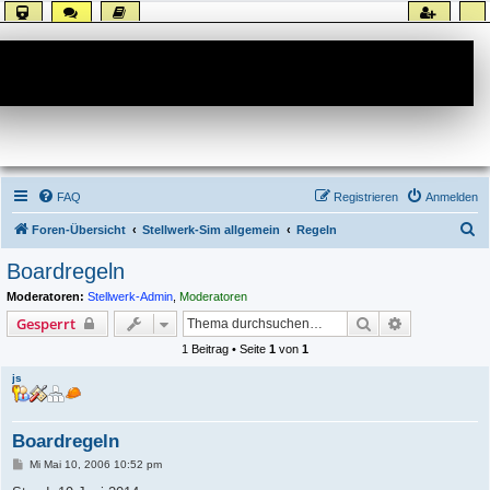
Forum
FAQ
Registrieren
Anmelden
S
Foren-Übersicht
Stellwerk-Sim allgemein
Regeln
u
Boardregeln
c
Moderatoren:
Stellwerk-Admin
,
Moderatoren
h
Suche
Erweiterte S
Gesperrt
e
1 Beitrag • Seite
1
von
1
js
Boardregeln
B
Mi Mai 10, 2006 10:52 pm
e
i