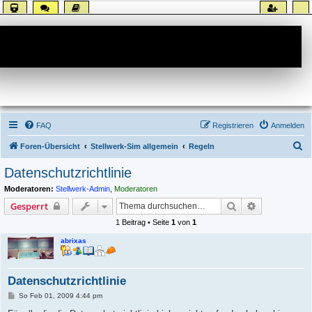
Forum
FAQ
Registrieren
Anmelden
S
Foren-Übersicht
Stellwerk-Sim allgemein
Regeln
u
Datenschutzrichtlinie
c
Moderatoren:
Stellwerk-Admin
,
Moderatoren
h
Suche
Erweiterte S
Gesperrt
e
1 Beitrag • Seite
1
von
1
abrixas
Datenschutzrichtlinie
B
So Feb 01, 2009 4:44 pm
e
i