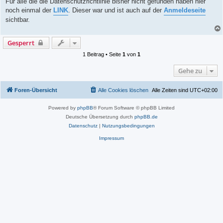
Für alle die die Datenschutzrichtlinie bisher nicht gefunden haben hier
t
noch einmal der
LINK
. Dieser war und ist auch auf der
Anmeldeseite
r
a
sichtbar.
g
Gesperrt
1 Beitrag • Seite
1
von
1
Gehe zu
Foren-Übersicht
Alle Cookies löschen
Alle Zeiten sind
UTC+02:00
Powered by
phpBB
® Forum Software © phpBB Limited
Deutsche Übersetzung durch
phpBB.de
Datenschutz
|
Nutzungsbedingungen
Impressum