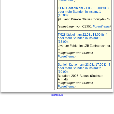
Forenthema
)
CEMO lädt ein am 21.08., 13:00 für 3
oder mehr Stunden in Instanz 1
(16:00):
🚧 Event: Direkte Gleise Choisy-le-Roi
...
(eingetragen von CEMO,
Forenthema
)
Tf628 lädt ein am 22.08., 18:00 für 4
oder mehr Stunden in Instanz 1
(13:00):
diverser Fehler im LZB Zentralrechner,
w ...
(eingetragen von Sr3ntex,
Forenthema
)
Sanjein lädt ein am 23.08., 17:00 für 4
oder mehr Stunden in Instanz 2
(10:00):
Betrajahr 2026: August (Sachsen-
Anhalt)
(eingetragen von Sr3ntex,
Forenthema
)
Impressum