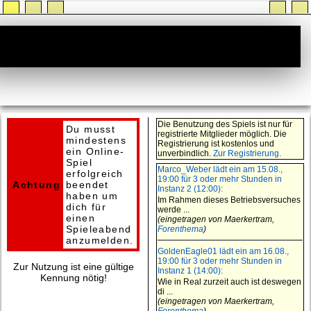
Geplante Spieleabende
Die Benutzung des Spiels ist nur für
Du musst
registrierte Mitglieder möglich. Die
mindestens
Registrierung ist kostenlos und
ein Online-
unverbindlich.
Zur Registrierung.
Spiel
Marco_Weber lädt ein am 15.08.,
erfolgreich
19:00 für 3 oder mehr Stunden in
Achtung
beendet
Instanz 2 (12:00):
haben um
Im Rahmen dieses Betriebsversuches
dich für
werde ...
einen
(eingetragen von Maerkertram,
Spieleabend
Forenthema
)
anzumelden.
GoldenEagle01 lädt ein am 16.08.,
19:00 für 3 oder mehr Stunden in
Zur Nutzung ist eine gültige
Instanz 1 (14:00):
Kennung nötig!
Wie in Real zurzeit auch ist deswegen
di ...
(eingetragen von Maerkertram,