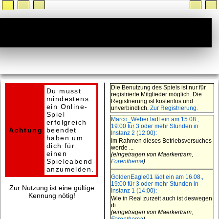
Geplante Spieleabende
Die Benutzung des Spiels ist nur für
Du musst
registrierte Mitglieder möglich. Die
mindestens
Registrierung ist kostenlos und
ein Online-
unverbindlich.
Zur Registrierung.
Spiel
Marco_Weber lädt ein am 15.08.,
erfolgreich
19:00 für 3 oder mehr Stunden in
Achtung
beendet
Instanz 2 (12:00):
haben um
Im Rahmen dieses Betriebsversuches
dich für
werde ...
einen
(eingetragen von Maerkertram,
Spieleabend
Forenthema
)
anzumelden.
GoldenEagle01 lädt ein am 16.08.,
19:00 für 3 oder mehr Stunden in
Zur Nutzung ist eine gültige
Instanz 1 (14:00):
Kennung nötig!
Wie in Real zurzeit auch ist deswegen
di ...
(eingetragen von Maerkertram,