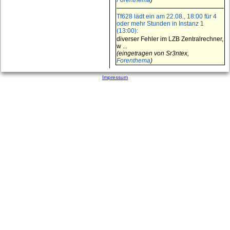
Forenthema
)
Tf628 lädt ein am 22.08., 18:00 für 4
oder mehr Stunden in Instanz 1
(13:00):
diverser Fehler im LZB Zentralrechner,
w ...
(eingetragen von Sr3ntex,
Forenthema
)
Impressum