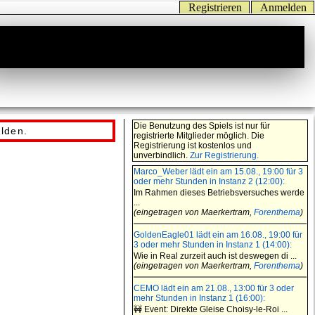
Registrieren
Anmelden
Die Benutzung des Spiels ist nur für
lden.
registrierte Mitglieder möglich. Die
Registrierung ist kostenlos und
unverbindlich.
Zur Registrierung.
Marco_Weber lädt ein am 15.08., 19:00 für 3
oder mehr Stunden in Instanz 2 (12:00):
Im Rahmen dieses Betriebsversuches werde
...
(eingetragen von Maerkertram,
Forenthema
)
GoldenEagle01 lädt ein am 16.08., 19:00 für
3 oder mehr Stunden in Instanz 1 (14:00):
Wie in Real zurzeit auch ist deswegen di ...
(eingetragen von Maerkertram,
Forenthema
)
CEMO lädt ein am 21.08., 13:00 für 3 oder
mehr Stunden in Instanz 1 (16:00):
🚧 Event: Direkte Gleise Choisy-le-Roi ...