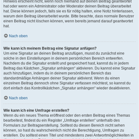
Hinweis erscheint nicht, wenn noch niemand auf deinen Beitrag geantwortet
hat oder wenn ein Administrator oder Moderator deinen Beitrag überarbeitet
hat. Diese können jedoch, falls sie es für nötig halten, eine Notiz hinterlassen,
warum dein Beitrag überarbeitet wurde. Bitte beachte, dass normale Benutzer
einen Beitrag nicht löschen können, wenn bereits jemand darauf geantwortet
hat.
Nach oben
Wie kann ich meinem Beitrag eine Signatur anfügen?
Um eine Signatur an deinen Beitrag anzufügen, musst du zunächst eine
solche in den Einstellungen in deinem persönlichen Bereich entwerfen.
Nachdem du die Signatur erstellt und gespeichert hast, kannst du in jedem
Beitrag das Kästchen „Signatur anhängen“ aktivieren. Du kannst eine Signatur
auch hinzufügen, indem du in deinem persönlichen Bereich das
standardmäßige Anhängen deiner Signatur aktivierst. Wenn du einen
einzelnen Beitrag dennoch ohne Signatur verfassen möchtest, so kannst du
dort einfach das Kontrollkästchen „Signatur anhängen“ wieder deaktivieren.
Nach oben
Wie kann ich eine Umfrage erstellen?
Wenn du ein neues Thema eröffnest oder den ersten Beitrag eines Themas
bearbeitest, findest du ein Register „Umfrage erstellen“ unterhalb des
Formulars zur Beitragserstellung. Solltest du diesen Bereich nicht sehen
können, so hast du wahrscheinlich nicht die Berechtigung, Umfragen zu
erstellen. Du solltest einen Titel und mindestens zwei Antwortmöglichkeiten in