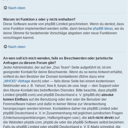
Nach oben
Warum ist Funktion x oder y nicht enthalten?
Diese Software wurde von phpBB Limited geschrieben. Wenn du denkst, dass
eine Funktion implementiert werden sollte, dann besuche
phpBB Ideas
, wo du
deine Stimme für bestehende Vorschläge abgeben oder neue Funktionen
vorschlagen kannst.
Nach oben
An wen soll ich mich wenden, falls es Beschwerden oder juristische
Anfragen zu diesem Forum gibt?
Jeder Administrator, der auf der „Das Team“-Seite aufgeführt ist, ist ein
geeigneter Kontakt für deine Beschwerde. Wenn du so keine Antwort erhältst,
solltest du den Besitzer der Domain kontaktieren (führe dazu eine
„WHOIS“-Abfrage
durch) oder — falls diese Seite bei einem kostenlosen
Webhoster wie z. B. Yahoo!, free.fr, funpic.de usw. liegt — den Support oder
den Abuse-Kontakt des betreffenden Dienstes. Bitte beachte, dass phpBB
Limited (phpBB.com) und phpBB Deutschland e. V. (phpBB.de)
absolut
keinen Einfluss
auf die Benutzung oder den oder die Benutzer der
Forensoftware haben und dafür in keiner Weise zur Verantwortung
herangezogen werden können. Kontaktiere daher nie phpBB Limited oder
phpBB Deutschland e. V. in Zusammenhang mit jeglichen juristischen Fragen
(Unterlassungserklärungen, Haftungsfragen usw.), die
sich nicht direkt
auf
die Websiten phpbb.com, phpbb.de oder die phpBB-Software selbst beziehen.
Falls du phpBB Limited oder phpBB Deutschland e. V. E-Mails schreibst, die