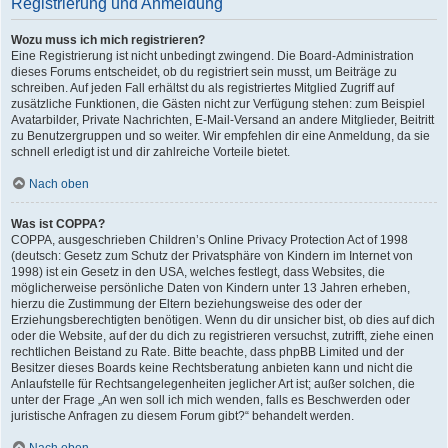
Registrierung und Anmeldung
Wozu muss ich mich registrieren?
Eine Registrierung ist nicht unbedingt zwingend. Die Board-Administration
dieses Forums entscheidet, ob du registriert sein musst, um Beiträge zu
schreiben. Auf jeden Fall erhältst du als registriertes Mitglied Zugriff auf
zusätzliche Funktionen, die Gästen nicht zur Verfügung stehen: zum Beispiel
Avatarbilder, Private Nachrichten, E-Mail-Versand an andere Mitglieder, Beitritt
zu Benutzergruppen und so weiter. Wir empfehlen dir eine Anmeldung, da sie
schnell erledigt ist und dir zahlreiche Vorteile bietet.
Nach oben
Was ist COPPA?
COPPA, ausgeschrieben Children’s Online Privacy Protection Act of 1998
(deutsch: Gesetz zum Schutz der Privatsphäre von Kindern im Internet von
1998) ist ein Gesetz in den USA, welches festlegt, dass Websites, die
möglicherweise persönliche Daten von Kindern unter 13 Jahren erheben,
hierzu die Zustimmung der Eltern beziehungsweise des oder der
Erziehungsberechtigten benötigen. Wenn du dir unsicher bist, ob dies auf dich
oder die Website, auf der du dich zu registrieren versuchst, zutrifft, ziehe einen
rechtlichen Beistand zu Rate. Bitte beachte, dass phpBB Limited und der
Besitzer dieses Boards keine Rechtsberatung anbieten kann und nicht die
Anlaufstelle für Rechtsangelegenheiten jeglicher Art ist; außer solchen, die
unter der Frage „An wen soll ich mich wenden, falls es Beschwerden oder
juristische Anfragen zu diesem Forum gibt?“ behandelt werden.