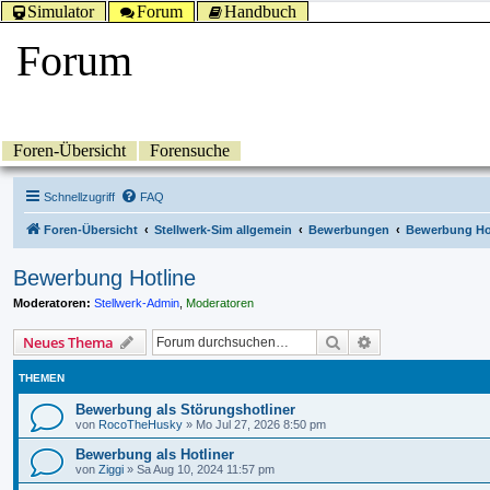
Simulator
Forum
Handbuch
Forum
Foren-Übersicht
Forensuche
Schnellzugriff
FAQ
Foren-Übersicht
Stellwerk-Sim allgemein
Bewerbungen
Bewerbung Ho
Bewerbung Hotline
Moderatoren:
Stellwerk-Admin
,
Moderatoren
Suche
Erweiterte Suche
Neues Thema
THEMEN
Bewerbung als Störungshotliner
von
RocoTheHusky
»
Mo Jul 27, 2026 8:50 pm
Bewerbung als Hotliner
von
Ziggi
»
Sa Aug 10, 2024 11:57 pm