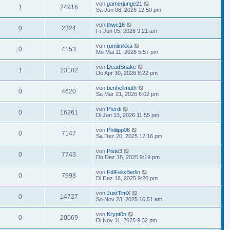
von
gamerjunge21
1
24916
Sa Jun 06, 2026 12:50 pm
von
thwe16
0
2324
Fr Jun 05, 2026 9:21 am
von
rumitnikka
0
4153
Mo Mai 11, 2026 5:57 pm
von
DeadSnake
1
23102
Do Apr 30, 2026 8:22 pm
von
benhellmuth
0
4620
Sa Mär 21, 2026 6:02 pm
von
Pferdi
0
16261
Di Jan 13, 2026 11:55 pm
von
Philiipp06
0
7147
Sa Dez 20, 2025 12:16 pm
von
Piste3
0
7743
Do Dez 18, 2025 9:19 pm
von
FdlFelixBerlin
0
7998
Di Dez 16, 2025 9:20 pm
von
JustTimX
0
14727
So Nov 23, 2025 10:51 am
von
Krypt0n
0
20069
Di Nov 11, 2025 9:32 pm