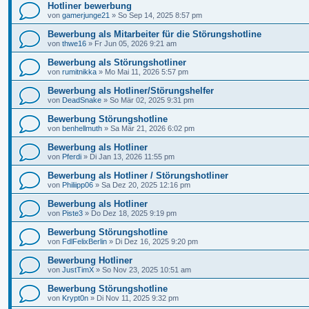
Hotliner bewerbung
von
gamerjunge21
»
So Sep 14, 2025 8:57 pm
Bewerbung als Mitarbeiter für die Störungshotline
von
thwe16
»
Fr Jun 05, 2026 9:21 am
Bewerbung als Störungshotliner
von
rumitnikka
»
Mo Mai 11, 2026 5:57 pm
Bewerbung als Hotliner/Störungshelfer
von
DeadSnake
»
So Mär 02, 2025 9:31 pm
Bewerbung Störungshotline
von
benhellmuth
»
Sa Mär 21, 2026 6:02 pm
Bewerbung als Hotliner
von
Pferdi
»
Di Jan 13, 2026 11:55 pm
Bewerbung als Hotliner / Störungshotliner
von
Philiipp06
»
Sa Dez 20, 2025 12:16 pm
Bewerbung als Hotliner
von
Piste3
»
Do Dez 18, 2025 9:19 pm
Bewerbung Störungshotline
von
FdlFelixBerlin
»
Di Dez 16, 2025 9:20 pm
Bewerbung Hotliner
von
JustTimX
»
So Nov 23, 2025 10:51 am
Bewerbung Störungshotline
von
Krypt0n
»
Di Nov 11, 2025 9:32 pm