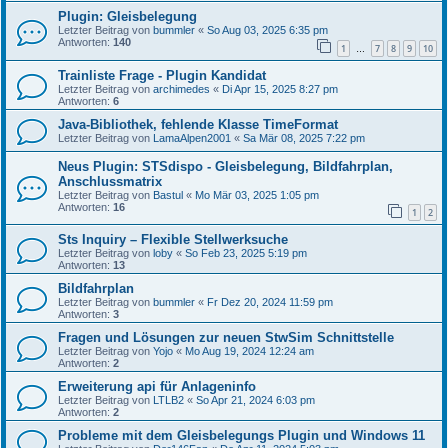
Plugin: Gleisbelegung
Letzter Beitrag von
bummler
«
So Aug 03, 2025 6:35 pm
Antworten:
140
1
7
8
9
10
…
Trainliste Frage - Plugin Kandidat
Letzter Beitrag von
archimedes
«
Di Apr 15, 2025 8:27 pm
Antworten:
6
Java-Bibliothek, fehlende Klasse TimeFormat
Letzter Beitrag von
LamaAlpen2001
«
Sa Mär 08, 2025 7:22 pm
Neus Plugin: STSdispo - Gleisbelegung, Bildfahrplan,
Anschlussmatrix
Letzter Beitrag von
Bastul
«
Mo Mär 03, 2025 1:05 pm
Antworten:
16
1
2
Sts Inquiry – Flexible Stellwerksuche
Letzter Beitrag von
loby
«
So Feb 23, 2025 5:19 pm
Antworten:
13
Bildfahrplan
Letzter Beitrag von
bummler
«
Fr Dez 20, 2024 11:59 pm
Antworten:
3
Fragen und Lösungen zur neuen StwSim Schnittstelle
Letzter Beitrag von
Yojo
«
Mo Aug 19, 2024 12:24 am
Antworten:
2
Erweiterung api für Anlageninfo
Letzter Beitrag von
LTLB2
«
So Apr 21, 2024 6:03 pm
Antworten:
2
Probleme mit dem Gleisbelegungs Plugin und Windows 11