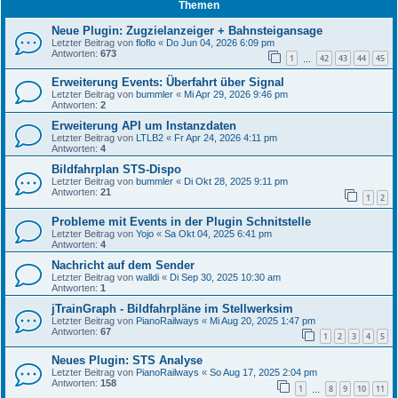
Themen
Neue Plugin: Zugzielanzeiger + Bahnsteigansage
Letzter Beitrag von
floflo
«
Do Jun 04, 2026 6:09 pm
Antworten:
673
1
42
43
44
45
…
Erweiterung Events: Überfahrt über Signal
Letzter Beitrag von
bummler
«
Mi Apr 29, 2026 9:46 pm
Antworten:
2
Erweiterung API um Instanzdaten
Letzter Beitrag von
LTLB2
«
Fr Apr 24, 2026 4:11 pm
Antworten:
4
Bildfahrplan STS-Dispo
Letzter Beitrag von
bummler
«
Di Okt 28, 2025 9:11 pm
Antworten:
21
1
2
Probleme mit Events in der Plugin Schnitstelle
Letzter Beitrag von
Yojo
«
Sa Okt 04, 2025 6:41 pm
Antworten:
4
Nachricht auf dem Sender
Letzter Beitrag von
walldi
«
Di Sep 30, 2025 10:30 am
Antworten:
1
jTrainGraph - Bildfahrpläne im Stellwerksim
Letzter Beitrag von
PianoRailways
«
Mi Aug 20, 2025 1:47 pm
Antworten:
67
1
2
3
4
5
Neues Plugin: STS Analyse
Letzter Beitrag von
PianoRailways
«
So Aug 17, 2025 2:04 pm
Antworten:
158
1
8
9
10
11
…