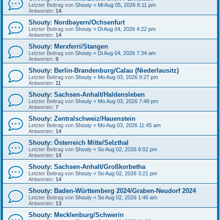
Letzter Beitrag von
Shouty
«
Mi Aug 05, 2026 8:11 pm
Antworten:
14
Shouty: Nordbayern/Ochsenfurt
Letzter Beitrag von
Shouty
«
Di Aug 04, 2026 4:22 pm
Antworten:
14
Shouty: Merxferri/Stangen
Letzter Beitrag von
Shouty
«
Di Aug 04, 2026 7:34 am
Antworten:
8
Shouty: Berlin-Brandenburg/Calau (Niederlausitz)
Letzter Beitrag von
Shouty
«
Mo Aug 03, 2026 9:27 pm
Antworten:
11
Shouty: Sachsen-Anhalt/Haldensleben
Letzter Beitrag von
Shouty
«
Mo Aug 03, 2026 7:49 pm
Antworten:
7
Shouty: Zentralschweiz/Hauenstein
Letzter Beitrag von
Shouty
«
Mo Aug 03, 2026 11:45 am
Antworten:
14
Shouty: Österreich Mitte/Selzthal
Letzter Beitrag von
Shouty
«
So Aug 02, 2026 8:02 pm
Antworten:
14
Shouty: Sachsen-Anhalt/Großkorbetha
Letzter Beitrag von
Shouty
«
So Aug 02, 2026 3:21 pm
Antworten:
14
Shouty: Baden-Württemberg 2024/Graben-Neudorf 2024
Letzter Beitrag von
Shouty
«
So Aug 02, 2026 1:46 am
Antworten:
13
Shouty: Mecklenburg/Schwerin