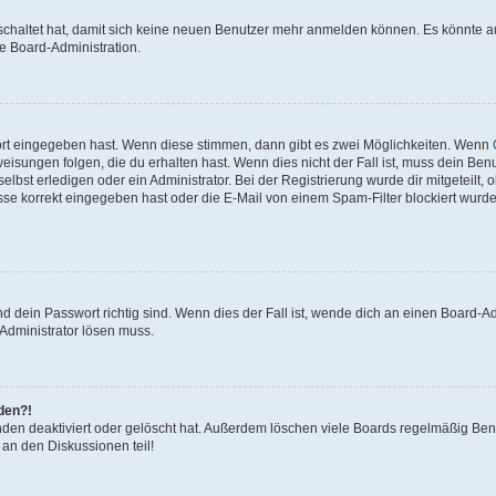
eschaltet hat, damit sich keine neuen Benutzer mehr anmelden können. Es könnte 
ie Board-Administration.
ort eingegeben hast. Wenn diese stimmen, dann gibt es zwei Möglichkeiten. Wenn
isungen folgen, die du erhalten hast. Wenn dies nicht der Fall ist, muss dein Benu
bst erledigen oder ein Administrator. Bei der Registrierung wurde dir mitgeteilt, ob
se korrekt eingegeben hast oder die E-Mail von einem Spam-Filter blockiert wurde
 dein Passwort richtig sind. Wenn dies der Fall ist, wende dich an einen Board-Adm
 Administrator lösen muss.
lden?!
den deaktiviert oder gelöscht hat. Außerdem löschen viele Boards regelmäßig Benu
 an den Diskussionen teil!