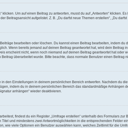
cken. Um auf einen Beitrag zu antworten, musst du auf „Antworten“ klicken. Es kön
r Beitragsansicht aufgelistet. Z. B. „Du darfst neue Themen erstellen“, „Du darfst
 Beiträge bearbeiten oder löschen. Du kannst einen Beitrag bearbeiten, indem du 
öglich. Wenn bereits jemand auf deinen Beitrag geantwortet hat, wird dein Beitrag 
weis erscheint nicht, wenn noch niemand auf deinen Beitrag geantwortet hat oder w
ein Beitrag überarbeitet wurde. Bitte beachte, dass normale Benutzer einen Beitrag
in den Einstellungen in deinem persönlichen Bereich entwerfen. Nachdem du die Si
ufügen, indem du in deinem persönlichen Bereich das standardmäßige Anhängen de
„Signatur anhängen“ wieder deaktivieren.
itest, findest du ein Register „Umfrage erstellen“ unterhalb des Formulars zur Be
en Titel und mindestens zwei Antwortmöglichkeiten in die entsprechenden Felder ei
n, wie viele Optionen ein Benutzer auswählen kann, welches Zeitlimit für die Umfra