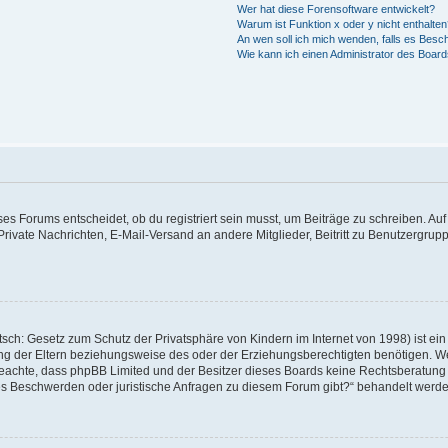
Wer hat diese Forensoftware entwickelt?
Warum ist Funktion x oder y nicht enthalte
An wen soll ich mich wenden, falls es Besc
Wie kann ich einen Administrator des Board
 Forums entscheidet, ob du registriert sein musst, um Beiträge zu schreiben. Auf jed
Private Nachrichten, E-Mail-Versand an andere Mitglieder, Beitritt zu Benutzergrupp
sch: Gesetz zum Schutz der Privatsphäre von Kindern im Internet von 1998) ist ein
 der Eltern beziehungsweise des oder der Erziehungsberechtigten benötigen. Wenn 
tte beachte, dass phpBB Limited und der Besitzer dieses Boards keine Rechtsberatun
ls es Beschwerden oder juristische Anfragen zu diesem Forum gibt?“ behandelt werd