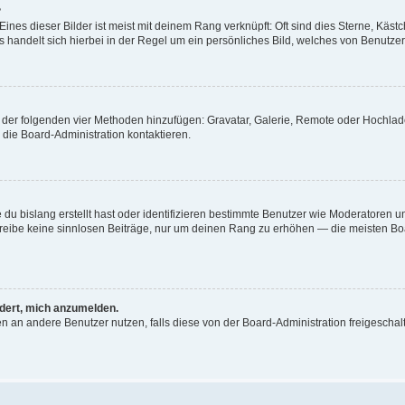
?
nes dieser Bilder ist meist mit deinem Rang verknüpft: Oft sind dies Sterne, Käst
 handelt sich hierbei in der Regel um ein persönliches Bild, welches von Benutzer 
ne der folgenden vier Methoden hinzufügen: Gravatar, Galerie, Remote oder Hochl
die Board-Administration kontaktieren.
du bislang erstellt hast oder identifizieren bestimmte Benutzer wie Moderatoren 
schreibe keine sinnlosen Beiträge, nur um deinen Rang zu erhöhen — die meisten Bo
rdert, mich anzumelden.
chten an andere Benutzer nutzen, falls diese von der Board-Administration freiges