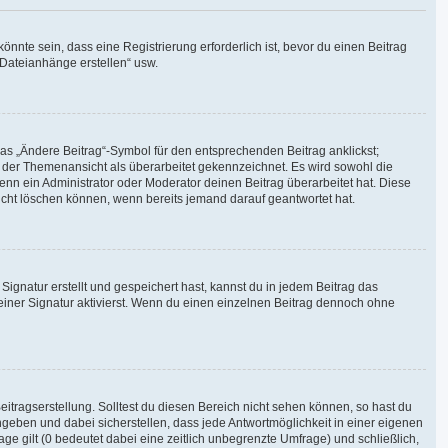
nte sein, dass eine Registrierung erforderlich ist, bevor du einen Beitrag
 Dateianhänge erstellen“ usw.
das „Ändere Beitrag“-Symbol für den entsprechenden Beitrag anklickst;
in der Themenansicht als überarbeitet gekennzeichnet. Es wird sowohl die
enn ein Administrator oder Moderator deinen Beitrag überarbeitet hat. Diese
 nicht löschen können, wenn bereits jemand darauf geantwortet hat.
gnatur erstellt und gespeichert hast, kannst du in jedem Beitrag das
iner Signatur aktivierst. Wenn du einen einzelnen Beitrag dennoch ohne
itragserstellung. Solltest du diesen Bereich nicht sehen können, so hast du
ngeben und dabei sicherstellen, dass jede Antwortmöglichkeit in einer eigenen
ge gilt (0 bedeutet dabei eine zeitlich unbegrenzte Umfrage) und schließlich,