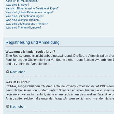
Kann ich HTML benutzen?
Was sind Smileys?
Kann ich Bilder in meine Beiträge einfügen?
Was sind globale Bekanntmachungen?
Was sind Bekanntmachungen?
Was sind wichtige Themen?
Was sind geschlossene Themen?
Was sind Themen-Symbole?
Registrierung und Anmeldung
Wozu muss ich mich registrieren?
Eine Registrierung ist nicht unbedingt zwingend. Die Board-Administration dieses
Funktionen, die Gästen nicht zur Verfügung stehen: zum Beispiel Avatarbilder, 
und dir zahlreiche Vorteile bietet.
Nach oben
Was ist COPPA?
COPPA, ausgeschrieben Children’s Online Privacy Protection Act of 1998 (deut
persönliche Daten von Kindern unter 13 Jahren erheben, hierzu die Zustimmung
registrieren versuchst, zutrifft, ziehe einen rechtlichen Beistand zu Rate. Bi
Art ist; außer solchen, die unter der Frage „An wen soll ich mich wenden, fal
Nach oben