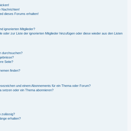
hicken!
 Nachrichten!
ied dieses Forums erhalten!
d ignorierten Mitglieder?
de oder zur Liste der ignorierten Mitglieder hinzufügen oder diese wieder aus den Listen
en durchsuchen?
rgebnisse?
re Seite?
Themen finden?
Lesezeichen und einem Abonnements für ein Thema oder Forum?
ma setzen oder ein Thema abonnieren?
 zulässig?
hänge erhalten?