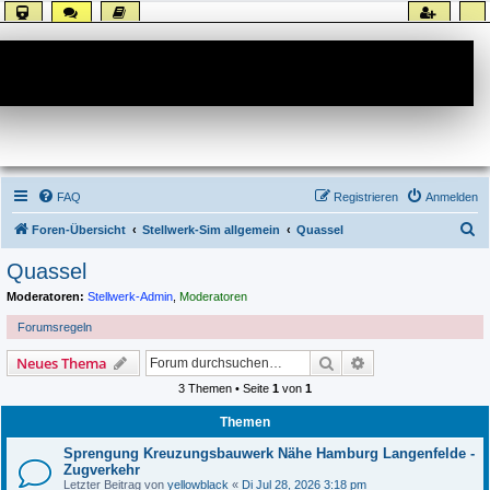
Forum
FAQ
Registrieren
Anmelden
S
Foren-Übersicht
Stellwerk-Sim allgemein
Quassel
u
Quassel
c
Moderatoren:
Stellwerk-Admin
,
Moderatoren
h
Forumsregeln
e
Suche
Erweiterte Suche
Neues Thema
3 Themen • Seite
1
von
1
Themen
Sprengung Kreuzungsbauwerk Nähe Hamburg Langenfelde -
Zugverkehr
Letzter Beitrag von
yellowblack
«
Di Jul 28, 2026 3:18 pm