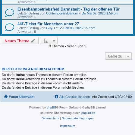
Antworten:
1
Eisenbahnbetriebsfeld Darmstadt - Tag der offenen Tür
Letzter Beitrag von
ContemporaryDancer
«
Do Mai 07, 2026 1:59 pm
Antworten:
1
44€-Ticket für Menschen unter 27
Letzter Beitrag von
GuyD
«
So Feb 08, 2026 3:57 pm
Antworten:
8
Neues Thema
3 Themen • Seite
1
von
1
Gehe zu
BERECHTIGUNGEN IN DIESEM FORUM
Du darfst
keine
neuen Themen in diesem Forum erstellen.
Du darfst
keine
Antworten zu Themen in diesem Forum erstellen.
Du darfst deine Beiträge in diesem Forum
nicht
ändern.
Du darfst deine Beiträge in diesem Forum
nicht
löschen.
Foren-Übersicht
Alle Cookies löschen
Alle Zeiten sind
UTC+02:00
Powered by
phpBB
® Forum Software © phpBB Limited
Deutsche Übersetzung durch
phpBB.de
Datenschutz
|
Nutzungsbedingungen
Impressum