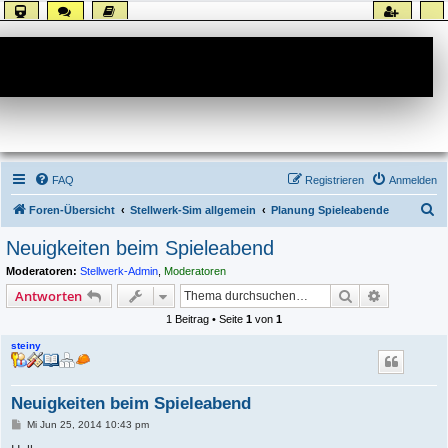
Forum
FAQ
Registrieren
Anmelden
S
Foren-Übersicht
Stellwerk-Sim allgemein
Planung Spieleabende
u
Neuigkeiten beim Spieleabend
c
Moderatoren:
Stellwerk-Admin
,
Moderatoren
h
Suche
Erweiterte
Antworten
e
1 Beitrag • Seite
1
von
1
steiny
Neuigkeiten beim Spieleabend
B
Mi Jun 25, 2014 10:43 pm
e
i