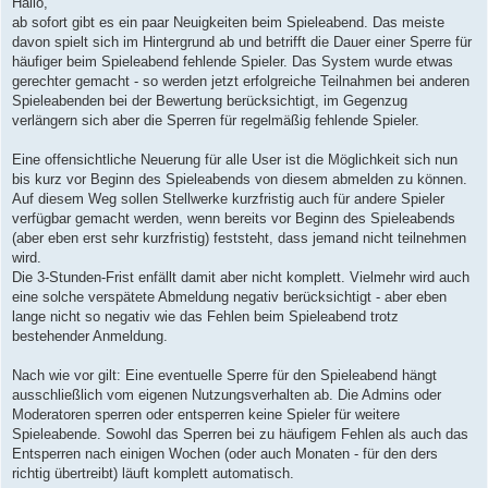
Hallo,
t
ab sofort gibt es ein paar Neuigkeiten beim Spieleabend. Das meiste
r
a
davon spielt sich im Hintergrund ab und betrifft die Dauer einer Sperre für
g
häufiger beim Spieleabend fehlende Spieler. Das System wurde etwas
gerechter gemacht - so werden jetzt erfolgreiche Teilnahmen bei anderen
Spieleabenden bei der Bewertung berücksichtigt, im Gegenzug
verlängern sich aber die Sperren für regelmäßig fehlende Spieler.
Eine offensichtliche Neuerung für alle User ist die Möglichkeit sich nun
bis kurz vor Beginn des Spieleabends von diesem abmelden zu können.
Auf diesem Weg sollen Stellwerke kurzfristig auch für andere Spieler
verfügbar gemacht werden, wenn bereits vor Beginn des Spieleabends
(aber eben erst sehr kurzfristig) feststeht, dass jemand nicht teilnehmen
wird.
Die 3-Stunden-Frist enfällt damit aber nicht komplett. Vielmehr wird auch
eine solche verspätete Abmeldung negativ berücksichtigt - aber eben
lange nicht so negativ wie das Fehlen beim Spieleabend trotz
bestehender Anmeldung.
Nach wie vor gilt: Eine eventuelle Sperre für den Spieleabend hängt
ausschließlich vom eigenen Nutzungsverhalten ab. Die Admins oder
Moderatoren sperren oder entsperren keine Spieler für weitere
Spieleabende. Sowohl das Sperren bei zu häufigem Fehlen als auch das
Entsperren nach einigen Wochen (oder auch Monaten - für den ders
richtig übertreibt) läuft komplett automatisch.