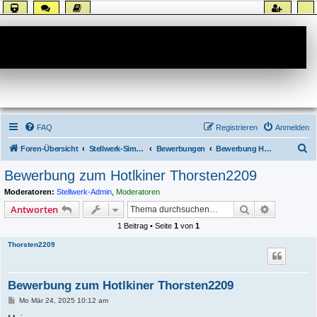
Forum
FAQ
Registrieren
Anmelden
S
Foren-Übersicht
Stellwerk-Sim allgemein
Bewerbungen
Bewerbung Hotline
u
Bewerbung zum Hotlkiner Thorsten2209
c
Moderatoren:
Stellwerk-Admin
,
Moderatoren
h
Suche
Erweiterte
Antworten
e
1 Beitrag • Seite
1
von
1
Thorsten2209
Bewerbung zum Hotlkiner Thorsten2209
B
Mo Mär 24, 2025 10:12 am
e
i