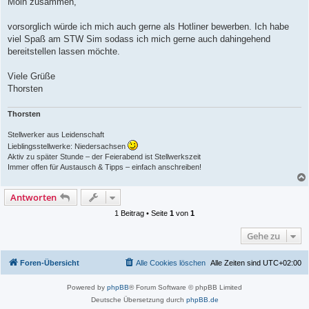
Moin zusammen,
t
r
a
vorsorglich würde ich mich auch gerne als Hotliner bewerben. Ich habe
g
viel Spaß am STW Sim sodass ich mich gerne auch dahingehend
bereitstellen lassen möchte.
Viele Grüße
Thorsten
Thorsten
Stellwerker aus Leidenschaft
Lieblingsstellwerke: Niedersachsen
Aktiv zu später Stunde – der Feierabend ist Stellwerkszeit
Immer offen für Austausch & Tipps – einfach anschreiben!
Antworten
1 Beitrag • Seite
1
von
1
Gehe zu
Foren-Übersicht
Alle Cookies löschen
Alle Zeiten sind
UTC+02:00
Powered by
phpBB
® Forum Software © phpBB Limited
Deutsche Übersetzung durch
phpBB.de