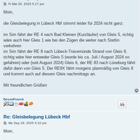
B
Fr Mai 30, 2025 5:17 pm
e
i
Moin,
t
r
a
die Gleisbelegung in Lübeck Hbf stimmt leider für 2024 nicht ganz:
g
im Sim fährt der RE 4 nach Bad Kleinen (Kurzläufer) von Gleis 5, richtig
wäre auch hier Gleis 1 wie bei den Zügen die weiter nach Stettin
verkehren
im Sim fährt der RE 8 nach Lübeck-Travemünde Strand von Gleis 8,
richtig wäre hier entweder Gleis 5 (wurde bis ca. Juli / August 2024 so
gefahren) oder (seit August 2024) Gleis 6, der RE 83 nach Lüneburg fährt
dafür dann von Gleis 5. Der RE8X fährt morgens planmäßig von Gleis 8
und kommt auch auf diesem Gleis nachmittags an.
Mit freundlichen Grüßen
DevonFrosch
Re: Gleisbelegung Lübeck Hbf
B
Mo Sep 29, 2025 4:10 pm
e
i
Moin,
t
r