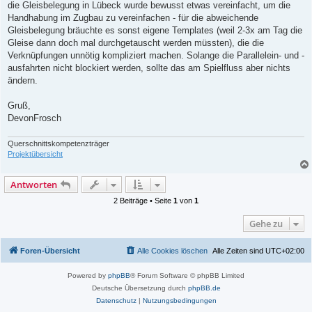
a
die Gleisbelegung in Lübeck wurde bewusst etwas vereinfacht, um die
g
Handhabung im Zugbau zu vereinfachen - für die abweichende
Gleisbelegung bräuchte es sonst eigene Templates (weil 2-3x am Tag die
Gleise dann doch mal durchgetauscht werden müssten), die die
Verknüpfungen unnötig kompliziert machen. Solange die Parallelein- und -
ausfahrten nicht blockiert werden, sollte das am Spielfluss aber nichts
ändern.
Gruß,
DevonFrosch
Querschnittskompetenzträger
Projektübersicht
Antworten
2 Beiträge • Seite
1
von
1
Gehe zu
Foren-Übersicht
Alle Cookies löschen
Alle Zeiten sind
UTC+02:00
Powered by
phpBB
® Forum Software © phpBB Limited
Deutsche Übersetzung durch
phpBB.de
Datenschutz
|
Nutzungsbedingungen