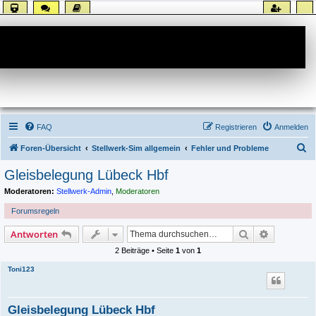
Forum
FAQ
Registrieren
Anmelden
S
Foren-Übersicht
Stellwerk-Sim allgemein
Fehler und Probleme
u
Gleisbelegung Lübeck Hbf
c
Moderatoren:
Stellwerk-Admin
,
Moderatoren
h
Forumsregeln
e
Suche
Erweiterte
Antworten
2 Beiträge • Seite
1
von
1
Toni123
Gleisbelegung Lübeck Hbf