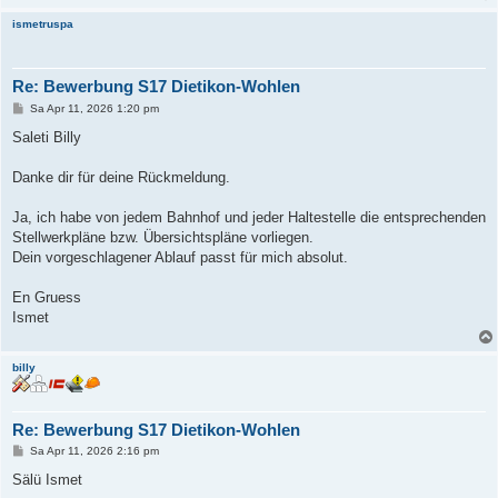
ismetruspa
Re: Bewerbung S17 Dietikon-Wohlen
B
Sa Apr 11, 2026 1:20 pm
e
i
Saleti Billy
t
r
a
Danke dir für deine Rückmeldung.
g
Ja, ich habe von jedem Bahnhof und jeder Haltestelle die entsprechenden
Stellwerkpläne bzw. Übersichtspläne vorliegen.
Dein vorgeschlagener Ablauf passt für mich absolut.
En Gruess
Ismet
billy
Re: Bewerbung S17 Dietikon-Wohlen
B
Sa Apr 11, 2026 2:16 pm
e
i
Sälü Ismet
t