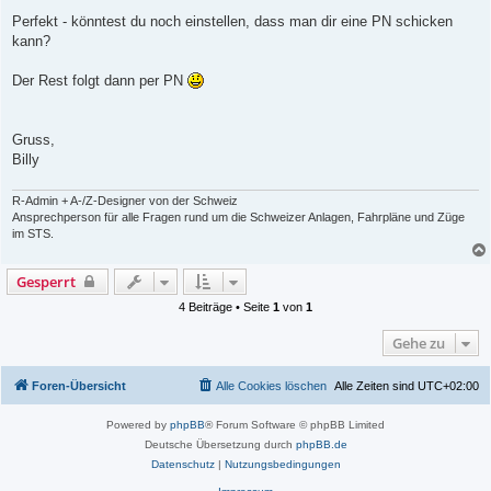
r
a
Perfekt - könntest du noch einstellen, dass man dir eine PN schicken
g
kann?
Der Rest folgt dann per PN
Gruss,
Billy
R-Admin + A-/Z-Designer von der Schweiz
Ansprechperson für alle Fragen rund um die Schweizer Anlagen, Fahrpläne und Züge
im STS.
Gesperrt
4 Beiträge • Seite
1
von
1
Gehe zu
Foren-Übersicht
Alle Cookies löschen
Alle Zeiten sind
UTC+02:00
Powered by
phpBB
® Forum Software © phpBB Limited
Deutsche Übersetzung durch
phpBB.de
Datenschutz
|
Nutzungsbedingungen