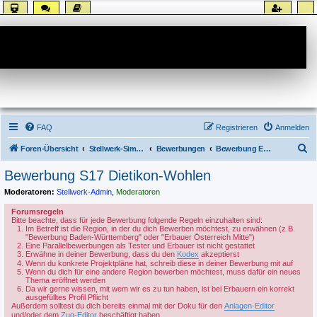
Forum
FAQ
Registrieren
Anmelden
S
Foren-Übersicht
Stellwerk-Sim allgemein
Bewerbungen
Bewerbung Erbauer
u
Bewerbung S17 Dietikon-Wohlen
c
Moderatoren:
Stellwerk-Admin
,
Moderatoren
h
Forumsregeln
e
Bitte beachte, dass für jede Bewerbung folgende Regeln einzuhalten sind:
Im Betreff ist die Region, in der du dich Bewerben möchtest, zu erwähnen (z.B.
"Bewerbung Baden-Württemberg" oder "Erbauer Österreich Mitte")
Eine Parallelbewerbungen als Tester und Erbauer ist nicht gestattet
Erwähne in deiner Bewerbung, dass du den
Kodex
akzeptierst
Wenn du konkrete Projektpläne hat, schreib diese in deiner Bewerbung mit auf
Wenn du dich für eine andere Region bewerben möchtest, muss dafür ein neues
Thema eröffnet werden
Da wir gerne wissen, mit wem wir es zu tun haben, ist bei Erbauern ein korrekt
ausgefülltes Profil Pflicht
Außerdem solltest du dich bereits einmal mit der Doku für den
Anlagen-Editor
und/oder dem
Zug-Editor
beschäftigt haben.