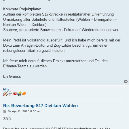
Konkrete Projektpläne:
Aufbau der kompletten S17‑Strecke in realitätsnaher Linienführung
Umsetzung aller Bahnhöfe und Haltestellen (Wohlen – Bremgarten –
Berikon‑Widen – Dietikon)
Saubere, strukturierte Bauweise mit Fokus auf Wiedererkennungswert
Mein Profil ist vollständig ausgefüllt, und ich habe mich bereits mit der
Doku zum Anlagen‑Editor und Zug‑Editor beschäftigt, um einen
reibungslosen Start zu gewährleisten.
Ich freue mich darauf, dieses Projekt umzusetzen und Teil des
Erbauer‑Teams zu werden.
En Gruess
billy
Re: Bewerbung S17 Dietikon-Wohlen
B
Sa Apr 11, 2026 8:50 am
e
i
Sälü
t
r
a