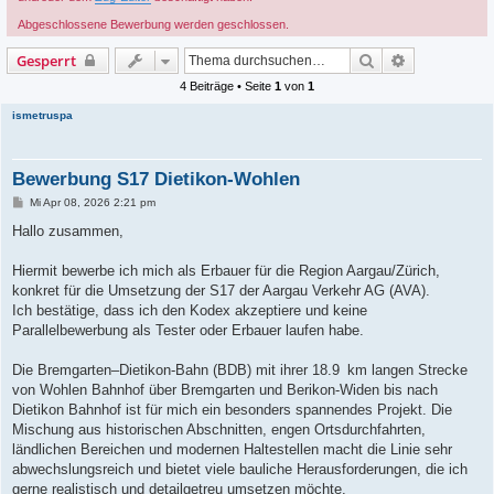
Abgeschlossene Bewerbung werden geschlossen.
Suche
Erweiterte S
Gesperrt
4 Beiträge • Seite
1
von
1
ismetruspa
Bewerbung S17 Dietikon-Wohlen
B
Mi Apr 08, 2026 2:21 pm
e
i
Hallo zusammen,
t
r
a
Hiermit bewerbe ich mich als Erbauer für die Region Aargau/Zürich,
g
konkret für die Umsetzung der S17 der Aargau Verkehr AG (AVA).
Ich bestätige, dass ich den Kodex akzeptiere und keine
Parallelbewerbung als Tester oder Erbauer laufen habe.
Die Bremgarten–Dietikon-Bahn (BDB) mit ihrer 18.9 km langen Strecke
von Wohlen Bahnhof über Bremgarten und Berikon‑Widen bis nach
Dietikon Bahnhof ist für mich ein besonders spannendes Projekt. Die
Mischung aus historischen Abschnitten, engen Ortsdurchfahrten,
ländlichen Bereichen und modernen Haltestellen macht die Linie sehr
abwechslungsreich und bietet viele bauliche Herausforderungen, die ich
gerne realistisch und detailgetreu umsetzen möchte.