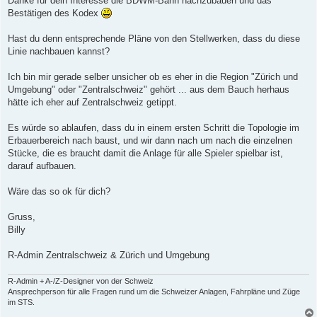
Danke für dein Interesse die BDWM-Bahn nachzubauen und das
g
Bestätigen des Kodex
Hast du denn entsprechende Pläne von den Stellwerken, dass du diese
Linie nachbauen kannst?
Ich bin mir gerade selber unsicher ob es eher in die Region "Zürich und
Umgebung" oder "Zentralschweiz" gehört ... aus dem Bauch herhaus
hätte ich eher auf Zentralschweiz getippt.
Es würde so ablaufen, dass du in einem ersten Schritt die Topologie im
Erbauerbereich nach baust, und wir dann nach um nach die einzelnen
Stücke, die es braucht damit die Anlage für alle Spieler spielbar ist,
darauf aufbauen.
Wäre das so ok für dich?
Gruss,
Billy
R-Admin Zentralschweiz & Zürich und Umgebung
R-Admin + A-/Z-Designer von der Schweiz
Ansprechperson für alle Fragen rund um die Schweizer Anlagen, Fahrpläne und Züge
im STS.